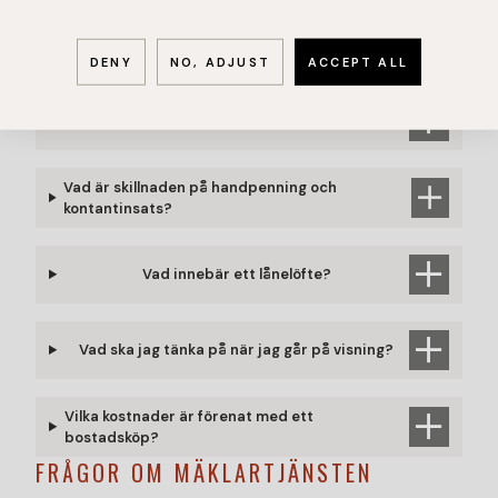
Kan jag köpa en ny bostad innan jag sålt min
nuvarande?
DENY
NO, ADJUST
ACCEPT ALL
Kan man köpa en bostadsrätt till sitt barn?
Vad är skillnaden på handpenning och
kontantinsats?
Vad innebär ett lånelöfte?
Vad ska jag tänka på när jag går på visning?
Vilka kostnader är förenat med ett
bostadsköp?
FRÅGOR OM MÄKLARTJÄNSTEN