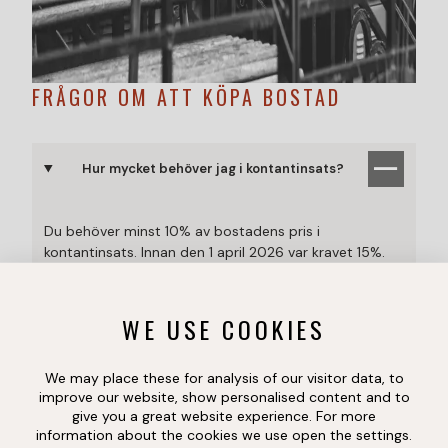
FRÅGOR OM ATT KÖPA BOSTAD
Hur mycket behöver jag i kontantinsats?
Du behöver minst 10% av bostadens pris i
kontantinsats. Innan den 1 april 2026 var kravet 15%.
Resterande del kan du normalt låna via banken. Hur
mycket du får låna beror på din ekonomi och bankens
WE USE COOKIES
bedömning, så det är alltid bra att ha ett lånelöfte
klart innan du börjar leta bostad.
We may place these for analysis of our visitor data, to
improve our website, show personalised content and to
Kan jag köpa en bostad och hyra ut den i andra
give you a great website experience. For more
hand?
information about the cookies we use open the settings.