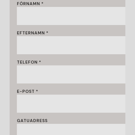
FÖRNAMN *
EFTERNAMN *
TELEFON *
E-POST *
GATUADRESS