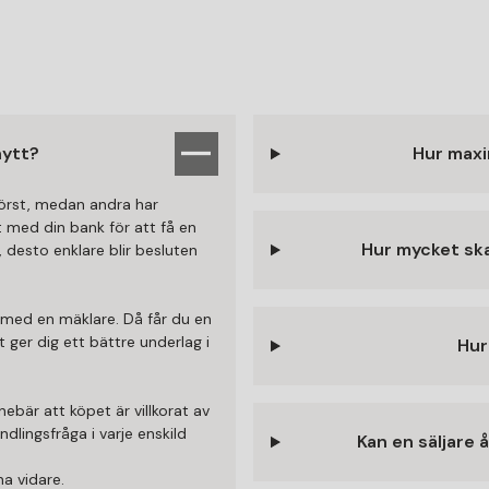
nytt?
Hur maxi
 först, medan andra har
kt med din bank för att få en
Hur mycket ska
, desto enklare blir besluten
 med en mäklare. Då får du en
 ger dig ett bättre underlag i
Hur
nnebär att köpet är villkorat av
dlingsfråga i varje enskild
Kan en säljare 
na vidare.