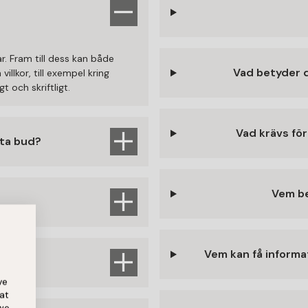
r. Fram till dess kan både
Vad betyder d
illkor, till exempel kring
t och skriftligt.
Vad krävs för
sta bud?
Vem b
Vem kan få inform
ve
at
 we