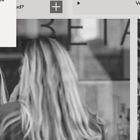
V
 sitt bud?