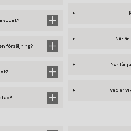
arvodet?
När är
en försäljning?
När får j
ret?
Vad är vi
ostad?