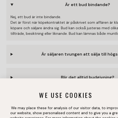
Är ett bud bindande?
Nej, ett bud är inte bindande.
Det är först när köpekontraktet är påskrivet som affären är kla
köpare och säljare ändra sig. Bud kan också justeras med olika v
tillträde, besiktning eller liknande. Bud kan lämnas både muntlig
Är säljaren tvungen att sälja till hög
Blir det alltid budgivning?
WE USE COOKIES
Hur fungerar en budgivning?
We may place these for analysis of our visitor data, to impro
our website, show personalised content and to give you a gre
website experience. For more information about the cookies