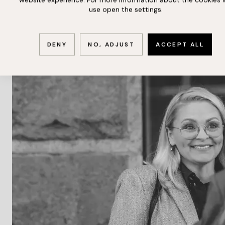
use open the settings.
Kan en budgivare ångra sig, dra tillbaka
DENY
NO, ADJUST
ACCEPT ALL