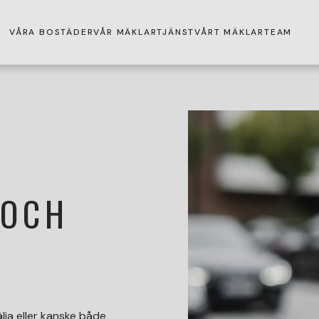
VÅRA BOSTÄDER
VÅR MÄKLARTJÄNST
VÅRT MÄKLARTEAM
 OCH
lja eller kanske både