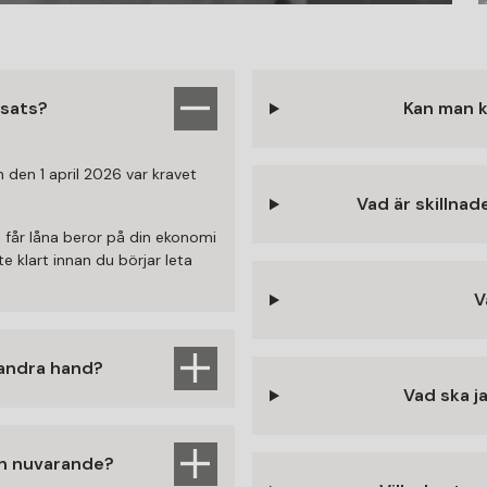
nsats?
Kan man k
 den 1 april 2026 var kravet
Vad är skillna
 får låna beror på din ekonomi
e klart innan du börjar leta
V
 andra hand?
Vad ska j
min nuvarande?