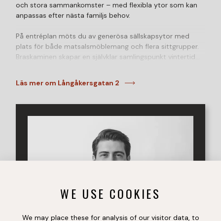
och stora sammankomster – med flexibla ytor som kan
anpassas efter nästa familjs behov.
På entréplan möts du av generösa sällskapsytor med
plats för både matsalsmöblemang och flera sittgrupper.
Braskaminen skapar en självklar samlingspunkt vintertid
och under sommarhalvåret öppnas pardörrarna mot
verandan och suddar ut gränsen mellan inne och ute.
Läs mer om Långåkersgatan 2
Köket är fräscht och välplanerat med god förvaring, och
för den som önskar finns möjlighet att öppna upp mot
matsalen för en ännu luftigare planlösning.
Utbyggnaden från 2003 erbjuder en separat del med
egen entré – perfekt för hemmakontor, tonårsdel,
generationsboende eller egen verksamhet.
En trappa upp finns fyra rejäla sovrum. Det bortersta
rummet, med öppet till nock, fransk balkong och walk-in-
closet, kan med fördel användas som allrum eller master
WE USE COOKIES
bedroom. Här finns även ett nyrenoverat badrum samt
gott om förvaring. Källaren rymmer gillestuga, tvättstuga
med dusch, förvaringsutrymmen och egen ingång.
We may place these for analysis of our visitor data, to