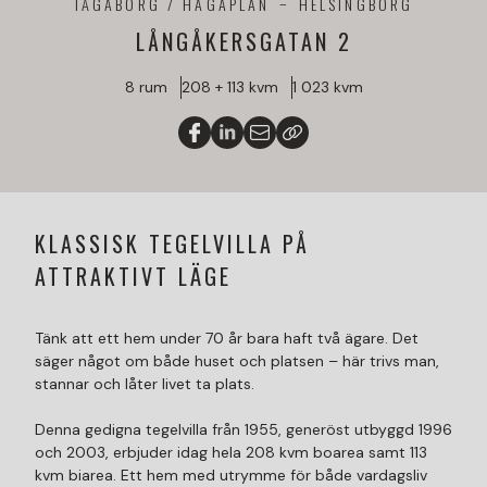
TÅGABORG / HAGAPLAN
HELSINGBORG
LÅNGÅKERSGATAN 2
8 rum
208 + 113 kvm
1 023 kvm
KLASSISK TEGELVILLA PÅ
ATTRAKTIVT LÄGE
Tänk att ett hem under 70 år bara haft två ägare. Det
säger något om både huset och platsen – här trivs man,
stannar och låter livet ta plats.
Denna gedigna tegelvilla från 1955, generöst utbyggd 1996
och 2003, erbjuder idag hela 208 kvm boarea samt 113
kvm biarea. Ett hem med utrymme för både vardagsliv