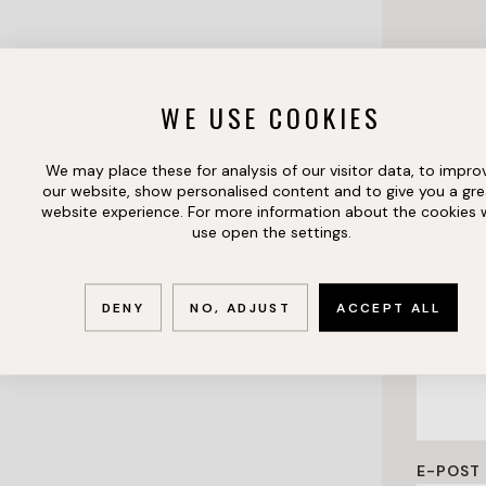
OMRÅ
WE USE COOKIES
Välj och k
We may place these for analysis of our visitor data, to impro
our website, show personalised content and to give you a gre
Välj ell
website experience. For more information about the cookies
use open the settings.
KONTA
DENY
NO, ADJUST
ACCEPT ALL
FÖRNAM
E-POST 