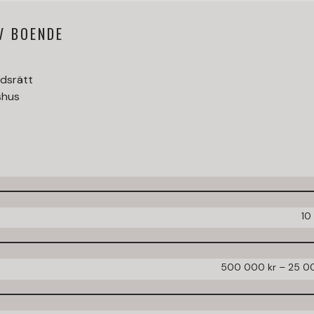
V BOENDE
dsrätt
shus
10
500 000 kr – 25 0