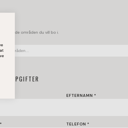
DE
licka på de områden du vill bo i.
ve
at
er sök områden...
 we
KTUPPGIFTER
N *
EFTERNAMN *
*
TELEFON *