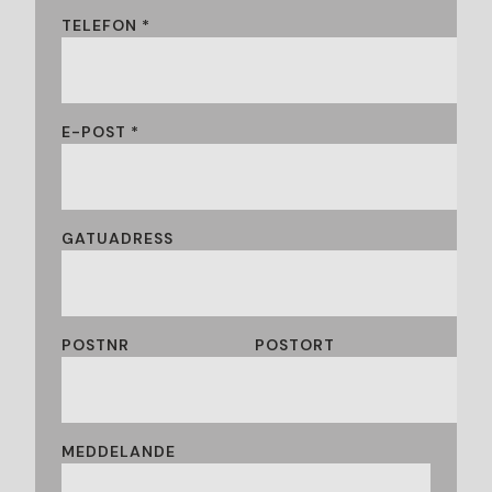
TELEFON *
E-POST *
GATUADRESS
POSTNR
POSTORT
MEDDELANDE