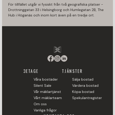
För tillfället utgår vi fysiskt från två geografiska platser -
Drottninggatan 33 i Helsingborg och Humlegatan 2B, The
Hub i Höganäs och inom kort även på en tredje ort.
3ETAGE
TJÄNSTER
Våra bostäder
Sälja bostad
Silent Sale
Värdera bostad
Vår mäklartjänst
Köpa bostad
Vårt mäklarteam
Spekulantregister
Om oss
Vanliga frågor