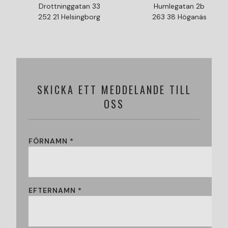
Drottninggatan 33
Humlegatan 2b
252 21 Helsingborg
263 38 Höganäs
SKICKA ETT MEDDELANDE TILL
OSS
FÖRNAMN *
EFTERNAMN *