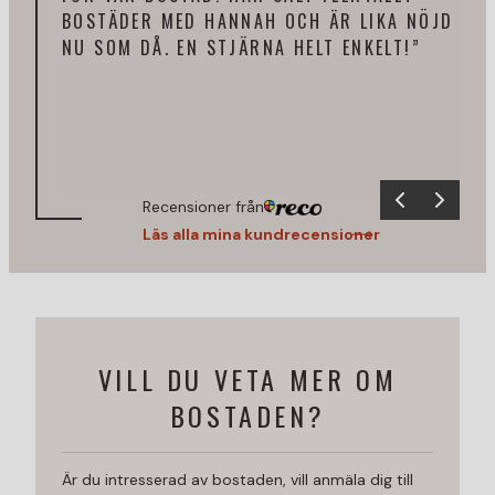
BOSTÄDER MED HANNAH OCH ÄR LIKA NÖJD
KOM
NU SOM DÅ. EN STJÄRNA HELT ENKELT!”
FRÅ
REK
Recensioner från
Läs alla mina kundrecensioner
VILL DU VETA MER OM
BOSTADEN?
Är du intresserad av bostaden, vill anmäla dig till