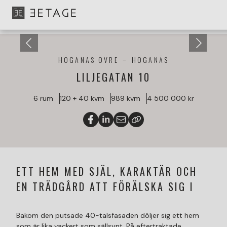
HÖGANÄS ÖVRE
HÖGANÄS
LILJEGATAN 10
6 rum
120 + 40 kvm
989 kvm
4 500 000 kr
ETT HEM MED SJÄL, KARAKTÄR OCH
EN TRÄDGÅRD ATT FÖRÄLSKA SIG I
Bakom den putsade 40-talsfasaden döljer sig ett hem
som är lika vackert som sällsynt. På eftertraktade