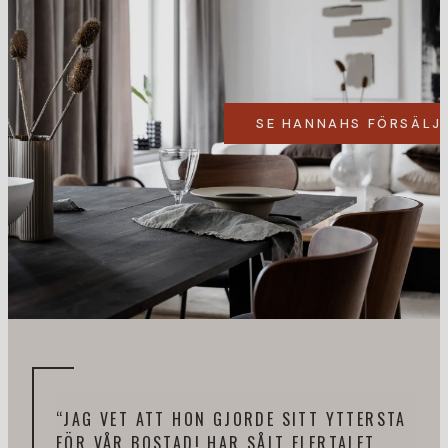
SE HANNAHS FÖRSÄLJ
“JAG VET ATT HON GJORDE SITT YTTERSTA
“HA
FÖR VÅR BOSTAD! HAR SÅLT FLERTALET
PRO