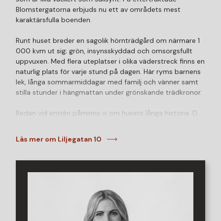
Blomstergatorna erbjuds nu ett av områdets mest
karaktärsfulla boenden.
Runt huset breder en sagolik hörnträdgård om närmare 1
000 kvm ut sig; grön, insynsskyddad och omsorgsfullt
uppvuxen. Med flera uteplatser i olika väderstreck finns en
naturlig plats för varje stund på dagen. Här ryms barnens
lek, långa sommarmiddagar med familj och vänner samt
stilla stunder i hängmattan under grönskande trädkronor.
Redan vid entrén påminns vi om husets långa historia. De
eldfasta markstenarna från Höganäsbolaget, som tros
härstamma från tidigt 1900-tal, ger entrén en alldeles
Läs mer om Liljegatan 10
särskild karaktär. Ovanför stenläggningen breder det
gamla äppelträdet ut sina grenar som ett skyddande
segel och skapar en av trädgårdens mest stämningsfulla
platser.
Invändigt möter tidlös charm moderna familjebehov med
fem sovrum, två renoverade badrum och generösa ytor
för både vardag och fest. Ett hem med själ, karaktär och