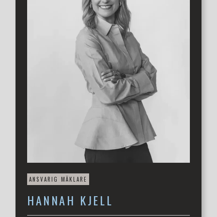
ett läge som få förunnas.
Varmt välkomna att kontakta ansvarig mäklare Hannah
Kjell på 0735-179336 eller Hannah@3etage.se för att boka
din visning.
ANSVARIG MÄKLARE
HANNAH
KJELL