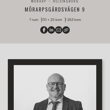
MÖRARP
HELSINGBORG
MÖRARPSGÅRDSVÄGEN 9
7 rum
170 + 25 kvm
1 263 kvm