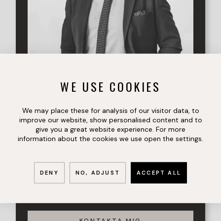
WE USE COOKIES
We may place these for analysis of our visitor data, to
improve our website, show personalised content and to
give you a great website experience. For more
information about the cookies we use open the settings.
ANSVARIG MÄKLARE
ROGER
BILLSTEN
DENY
NO, ADJUST
ACCEPT ALL
roger.billsten@3etage.se
0735-17 93 33
KONTAKTA MIG