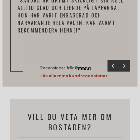
“SANDRA ÄR GRYMT SKICKLIG I SIN ROLL.
“FA
ALLTID GLAD OCH LEENDE PÅ LÄPPARNA,
UPP
HON HAR VARIT ENGAGERAD OCH
TIL
NÄRVARANDE HELA VÄGEN. KAN VARMT
MÄK
REKOMMENDERA HENNE!”
SNA
Recensioner från
Läs alla mina kundrecensioner
VILL DU VETA MER OM
BOSTADEN?