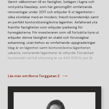
Varmt välkommen till en fastighet, belägen i lugna och
omtyckta Hasslarp, som har genomgått omfattande
renoveringar under 2017 och erbjuder 6 st lägenheter i
olika storlekar med en modern, fräsch boendemiljö samt
en perfekt kontorslösning/extra lägenhet. Asfalterad yta
framför fastigheten som erbjuder parkering för
hyresgästerna. För investeraren som vill fortsätta hyra ut
erbjuder denna fastighet en stabil och förutsägbar
avkastning, utan behov av omfattande uppgraderingar.
Idag är en lägenhet samt kontoret/extra lägenheten
vakanta, resterande lägenheter är uthyrda. Förväntad
hyresintäkt vid full uthyrning är ca 445 000 kr per år.
Hasslarp är en charmig och naturskön ort belägen strax
utanför Helsingborg. Här möts ni av en harmonisk
Läs mer om Norra Torggatan 2
blandning av landsbygdens stillhet med öppna fält,
grönområden och bekvämt avstånd till stadens puls.
Trots sitt lugna läge har Hasslarp nära till allt. På bara
några minuter med bil eller tåg når ni både Helsingborgs
stadskärna och Ängelholm, där ni hittar ett rikt utbud av
shopping, kultur och nöjen. Dessutom ligger Väla