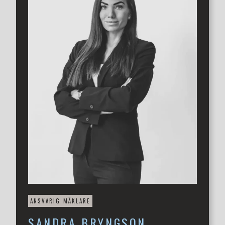
köpcentrum inom kort avstånd. För barnfamiljer är
Hasslarp ett utmärkt val med närhet till Kattarp, där det
finns både förskola och skola upp till sjätte klass.
ANSVARIG MÄKLARE
SANDRA
BRYNGSON