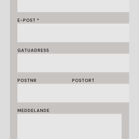
E-POST *
GATUADRESS
POSTNR
POSTORT
MEDDELANDE