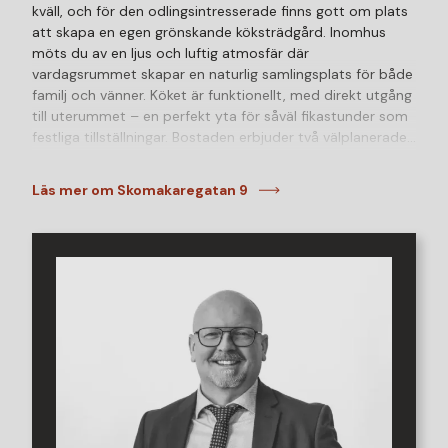
kväll, och för den odlingsintresserade finns gott om plats
att skapa en egen grönskande köksträdgård. Inomhus
möts du av en ljus och luftig atmosfär där
vardagsrummet skapar en naturlig samlingsplats för både
familj och vänner. Köket är funktionellt, med direkt utgång
till uterummet – en perfekt yta för såväl fikastunder som
festliga tillställningar. Bostaden erbjuder två välplanerade
sovrum samt badrum och separat tvättstugan där man
direkt kan gå ut till det rymliga förrådet samt garaget.
Läs mer om Skomakaregatan 9
Huset är beläget på en lugn och ostörd gata och har egen
uppfart med plats för två bilar framför garaget. Huset är
ett Älvsbyhus.
I Mörarp trivs hela familjen med närhet både till skola,
livsmedelsaffär, natur samt restauranger. Här finns goda
kommunikationsförbindelser i form av tåg och motorväg.
Villan på Skomakaregatan 9 passar perfekt för den som
önskar bekvämlighet och lugn med närhet till allt man kan
tänkas behöva!