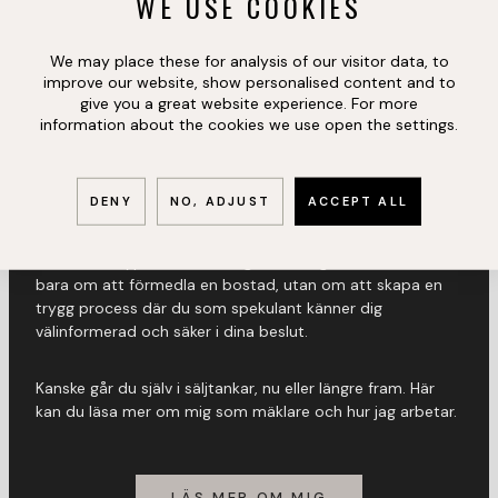
WE USE COOKIES
We may place these for analysis of our visitor data, to
improve our website, show personalised content and to
REG. FASTIGHETSMÄKLARE
give you a great website experience. For more
ROGER BILLSTEN
information about the cookies we use open the settings.
DENY
NO, ADJUST
ACCEPT ALL
Har du frågor eller funderingar kring bostaden är det bara
att höra av dig. Det finns inga dumma frågor – jag finns
här för alla typer av funderingar. För mig handlar det inte
bara om att förmedla en bostad, utan om att skapa en
trygg process där du som spekulant känner dig
välinformerad och säker i dina beslut.
Kanske går du själv i säljtankar, nu eller längre fram. Här
kan du läsa mer om mig som mäklare och hur jag arbetar.
LÄS MER OM MIG