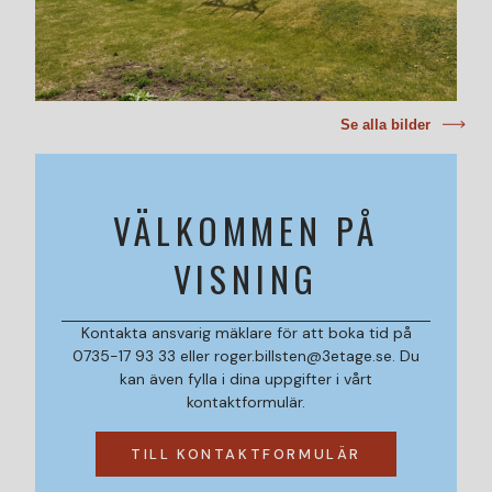
Se alla bilder
VÄLKOMMEN PÅ
VISNING
Kontakta ansvarig mäklare för att boka tid på
0735-17 93 33 eller roger.billsten@3etage.se. Du
kan även fylla i dina uppgifter i vårt
kontaktformulär.
TILL KONTAKTFORMULÄR