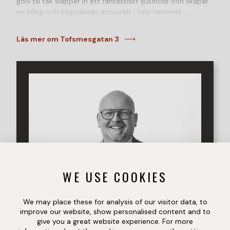
golv till tak släpper in ett fantastiskt ljusflöde och skapar
en luftig och inbjudande atmosfär i hela hemmet.
Interiören präglas av ljusa, nordiska materialval som
elegant samspelar med husets moderna arkitektur.
Läs mer om Tofsmesgatan 3
Entréplanet bjuder på sociala och öppna ytor där kök och
vardagsrum smälter samman på ett naturligt sätt. Det
stilrena köket är fullt utrustat och kompletteras av en
praktisk köksö – perfekt för både vardag och umgänge.
Härifrån nås den trivsamma baksidan med ett generöst
trädäck, pergola och en mindre gräsyta – en idealisk plats
för avkoppling och lek.
På framsidan finns ytterligare en uteplats samt en smidig
uppfart med plats för bil, precis intill entrén. Här finns
även ett praktiskt förråd lättillgängligt. Entréplanet
kompletteras av ett helkaklat badrum med dusch. En
trappa upp väntar den mer privata delen av bostaden
WE USE COOKIES
med fyra väl tilltagna sovrum – perfekt för familjen. Här
finns även ett rymligt badrum med integrerad
tvättavdelning samt gott om förvaringsmöjligheter.
We may place these for analysis of our visitor data, to
improve our website, show personalised content and to
Ett hem som kombinerar unik design, funktionalitet och
give you a great website experience. For more
ett attraktivt läge – perfekt för dig som söker något