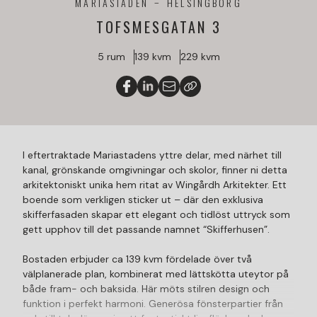
MARIASTADEN
HELSINGBORG
TOFSMESGATAN 3
5 rum
139 kvm
229 kvm
I eftertraktade Mariastadens yttre delar, med närhet till
kanal, grönskande omgivningar och skolor, finner ni detta
arkitektoniskt unika hem ritat av Wingårdh Arkitekter. Ett
boende som verkligen sticker ut – där den exklusiva
skifferfasaden skapar ett elegant och tidlöst uttryck som
gett upphov till det passande namnet “Skifferhusen”.
Bostaden erbjuder ca 139 kvm fördelade över två
välplanerade plan, kombinerat med lättskötta uteytor på
både fram- och baksida. Här möts stilren design och
funktion i perfekt harmoni. Generösa fönsterpartier från