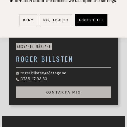
information about the cookies we use open the settings.
utöver det vanliga.
Boka visning med ansvarig mäklare Roger Billsten via e-
DENY
NO, ADJUST
ACCEPT ALL
post till: roger@3etage.se eller ring/skicka sms till: 073-517
93 33. Jag har själv bott i Maria sedan 2006 och har
under mina 25 år som mäklare hjälpt fler familjer att hitta
hem här än någon annan. Man skulle nästan kunna kalla
mig en närodlad mäklare – väl rotad och med koll på det
ANSVARIG MÄKLARE
mesta som gör Maria så uppskattat att bo i. Fråga mig
ROGER
BILLSTEN
gärna om allt från kvarterens karaktär och fina
promenadstråk till skolor, service och var du hittar
områdets bästa pizza. Välkommen till Maria ni med!
roger.billsten@3etage.se
0735-17 93 33
KONTAKTA MIG