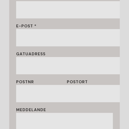
E-POST *
GATUADRESS
POSTNR
POSTORT
MEDDELANDE