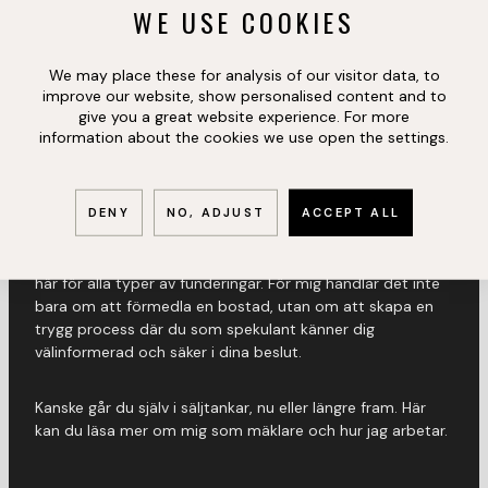
WE USE COOKIES
We may place these for analysis of our visitor data, to
improve our website, show personalised content and to
give you a great website experience. For more
REG. FASTIGHETSMÄKLARE
information about the cookies we use open the settings.
ROGER BILLSTEN
DENY
NO, ADJUST
ACCEPT ALL
Har du frågor eller funderingar kring bostaden är det bara
att höra av dig. Det finns inga dumma frågor – jag finns
här för alla typer av funderingar. För mig handlar det inte
bara om att förmedla en bostad, utan om att skapa en
trygg process där du som spekulant känner dig
välinformerad och säker i dina beslut.
Kanske går du själv i säljtankar, nu eller längre fram. Här
kan du läsa mer om mig som mäklare och hur jag arbetar.