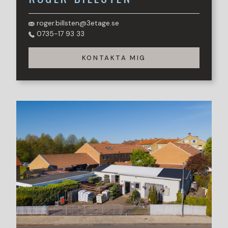
roger.billsten@3etage.se
0735-17 93 33
KONTAKTA MIG