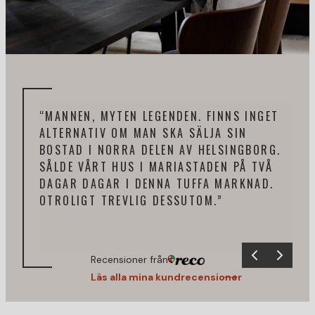
“MANNEN, MYTEN LEGENDEN. FINNS INGET
“BÄ
ALTERNATIV OM MAN SKA SÄLJA SIN
PRO
BOSTAD I NORRA DELEN AV HELSINGBORG.
PÅ 
SÅLDE VÅRT HUS I MARIASTADEN PÅ TVÅ
REK
DAGAR DAGAR I DENNA TUFFA MARKNAD.
OTROLIGT TREVLIG DESSUTOM.”
Recensioner från
Läs alla mina kundrecensioner