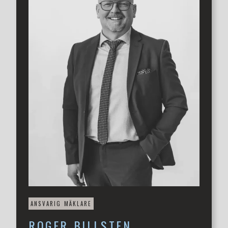
möjligheter. Fastigheten lämpar sig även väl för
exempelvis lagerverksamhet, hantverkare eller annan
verksamhet där ett lättillgängligt läge och praktiska ytor
värdesätts.
Det här är en fastighet med både historia, etablerad
kännedom och potential – redo för nästa kapitel.
OBS! Det är fastigheten som säljs - ej verksamheten och
aktiebolaget.
ANSVARIG MÄKLARE
ROGER
BILLSTEN