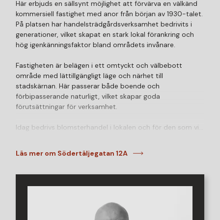
Här erbjuds en sällsynt möjlighet att förvärva en välkänd
kommersiell fastighet med anor från början av 1930-talet.
På platsen har handelsträdgårdsverksamhet bedrivits i
generationer, vilket skapat en stark lokal förankring och
hög igenkänningsfaktor bland områdets invånare.
Fastigheten är belägen i ett omtyckt och välbebott
område med lättillgängligt läge och närhet till
stadskärnan. Här passerar både boende och
förbipasserande naturligt, vilket skapar goda
förutsättningar för verksamhet.
Idag bedrivs blomsterhandel i lokalen och för den som vill
fortsätta i samma anda finns mycket redan på plats.
Lokalen är iordningställd för handelsträdgårds- och
Läs mer om Södertäljegatan 12A
butiksverksamhet med bland annat kassadisk och
anpassade ytor, vilket gör det möjligt att snabbt komma
igång och förverkliga sina drömmar. Byggnad uppförd
2005.
Samtidigt finns flexibilitet för den som ser andra