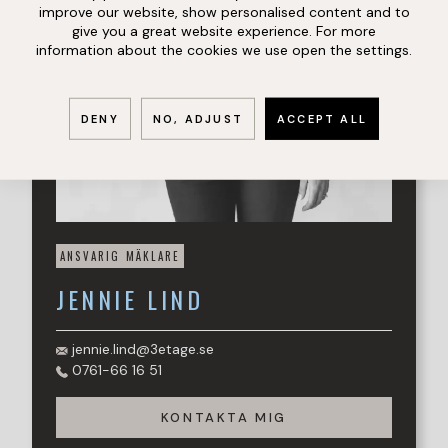
vardagen.
improve our website, show personalised content and to
give you a great website experience. For more
Detta är det perfekta boendet för dig som söker din
information about the cookies we use open the settings.
första lägenhet, studerar eller vill ha ett smidigt och
charmigt hem i ett attraktivt läge.
DENY
NO, ADJUST
ACCEPT ALL
Varmt välkommen att boka tid för visning!
ANSVARIG MÄKLARE
JENNIE
LIND
jennie.lind@3etage.se
0761-66 16 51
KONTAKTA MIG