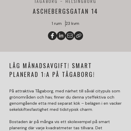
TÅGABORG
HELSINGBORG
ASCHEBERGSGATAN 14
1 rum
23 kvm
LÅG MÅNADSAVGIFT! SMART
PLANERAD 1:A PÅ TÅGABORG!
På attraktiva Tågaborg, med närhet till såväl citypuls som
grönområden och hav, finner du denna yteffektiva och
genomgående etta med separat kök – belägen i en vacker
sekelskiftesfastighet med tidstypisk charm.
Bostaden är på många vis ett skolexempel på smart
planering där varje kvadratmeter tas tillvara. Det