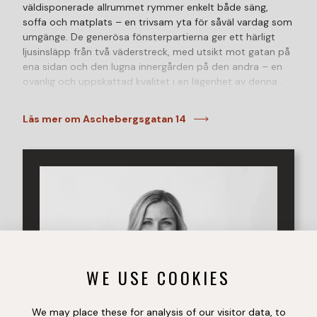
väldisponerade allrummet rymmer enkelt både säng,
soffa och matplats – en trivsam yta för såväl vardag som
umgänge. De generösa fönsterpartierna ger ett härligt
ljusinsläpp från två väderstreck, med utsikt mot gatan på
ena sidan och den lugna innergården på den andra – en
ovanlig och uppskattad kvalitet i en lägenhet av denna
storlek.
Läs mer om Aschebergsgatan 14
Det separata köket är praktiskt utformat och erbjuder
goda arbetsytor samt förvaring som mer än väl
tillgodoser enpersonshushållets behov. Här finns plats för
matbord intill fönstret, vilket skapar en hemtrevlig
atmosfär. Badrummet är helkaklat och utrustat med
dusch.
Här bor du med låg månadskostnad i ett av Helsingborgs
mest eftertraktade områden – Helsingborg. På kort
promenadavstånd nås stadskärnan med sitt breda
WE USE COOKIES
serviceutbud, grönskande Pålsjö skog samt den populära
strandpromenaden längs Öresund. I närområdet finns
även goda kommunikationer och närservice som förenklar
We may place these for analysis of our visitor data, to