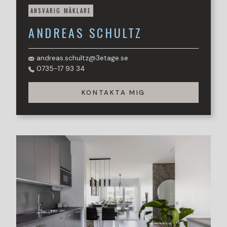
ANSVARIG MÄKLARE
ANDREAS
SCHULTZ
andreas.schultz@3etage.se
0735-17 93 34
KONTAKTA MIG