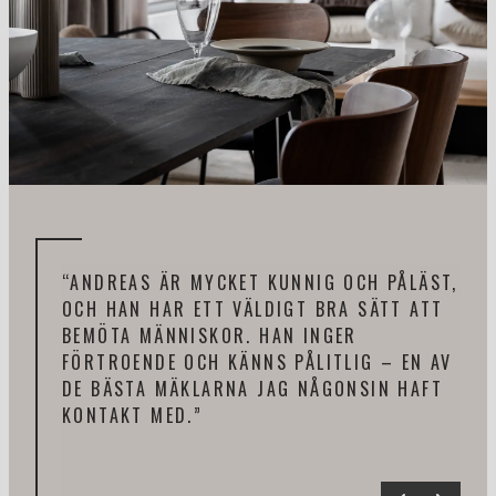
“DE
“ANDREAS ÄR MYCKET KUNNIG OCH PÅLÄST,
AND
OCH HAN HAR ETT VÄLDIGT BRA SÄTT ATT
NÖJ
BEMÖTA MÄNNISKOR. HAN INGER
LUG
FÖRTROENDE OCH KÄNNS PÅLITLIG – EN AV
HAR
DE BÄSTA MÄKLARNA JAG NÅGONSIN HAFT
UND
KONTAKT MED.”
ÅTE
KAN