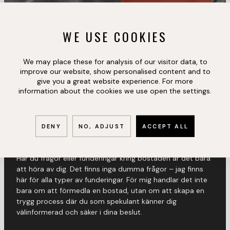
WE USE COOKIES
We may place these for analysis of our visitor data, to
improve our website, show personalised content and to
give you a great website experience. For more
information about the cookies we use open the settings.
REG. FASTIGHETSMÄKLARE,
KONTORSCHEF HBG
ANDREAS SCHULTZ
DENY
NO, ADJUST
ACCEPT ALL
Har du frågor eller funderingar kring bostaden är det bara
att höra av dig. Det finns inga dumma frågor – jag finns
här för alla typer av funderingar. För mig handlar det inte
bara om att förmedla en bostad, utan om att skapa en
trygg process där du som spekulant känner dig
välinformerad och säker i dina beslut.