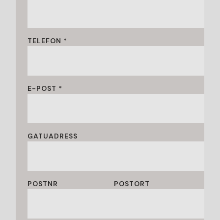
TELEFON *
E-POST *
GATUADRESS
POSTNR
POSTORT