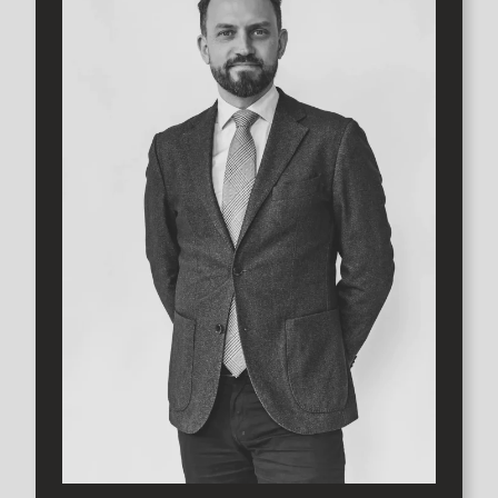
uteplatser att nyttja för de boende.
Bostaden är verkligen smart planerad med sköna sociala
ytor där kök och allrum är i öppen och luftig planlösning
tillsammans med den trevliga balkongen. Det är här man
vill hänga helt enkelt!
Två bra sovrum erbjuds också, separerade av det
helkaklade och fräscha badrummet med tvättmöjligheter.
Båda sovrummen har bra inbyggd förvaring via
garderober.
Detta är en verkligt smart planerad och ljus bostad på ett
kanonläge i Helsingborgs nya stadsdel Oceanhamnen,
som dessutom erbjuder en fantastisk utsikt över staden!
Varmt välkommen att boka tid för visning med mäklare
Andreas Schultz via andreas@3etage.se eller 0735-
179334.