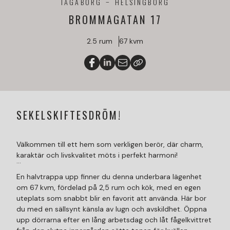
TÅGABORG
HELSINGBORG
BROMMAGATAN 17
2.5 rum
67 kvm
SEKELSKIFTESDRÖM!
Välkommen till ett hem som verkligen berör, där charm,
karaktär och livskvalitet möts i perfekt harmoni!
En halvtrappa upp finner du denna underbara lägenhet
om 67 kvm, fördelad på 2,5 rum och kök, med en egen
uteplats som snabbt blir en favorit att använda. Här bor
du med en sällsynt känsla av lugn och avskildhet. Öppna
upp dörrarna efter en lång arbetsdag och låt fågelkvittret