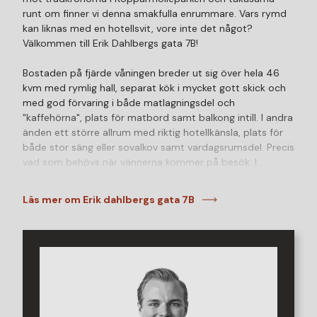
runt om finner vi denna smakfulla enrummare. Vars rymd
kan liknas med en hotellsvit, vore inte det något?
Välkommen till Erik Dahlbergs gata 7B!
Bostaden på fjärde våningen breder ut sig över hela 46
kvm med rymlig hall, separat kök i mycket gott skick och
med god förvaring i både matlagningsdel och
"kaffehörna", plats för matbord samt balkong intill. I andra
änden ett större allrum med riktig hotellkänsla, plats för
både stor säng eller sovalkov samt vardagsrumsdel. Precis
vad som behövs när vännerna kommer på besök. I
bostadens alla rum är ytskikten samspelta med sitt
genomgående ljusa brädgolv, bevarade orignaldörrar,
Läs mer om Erik dahlbergs gata 7B
släta väggar i smakfulla kulörer och en tilltagen takhöjd.
Här bor du i en ljus och luftig, genomgående
funkislägenhet på högt eftertraktade Tågaborg i en
välskött fastighet.
Brf Kopparmölleparken är en välmående förening med
både genomfört stambyte, fasadrenovering,
takrenovering och fönsterbyte. Föreningen levererar