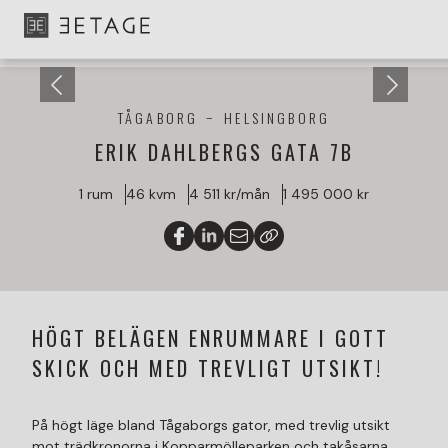
TÅGABORG
HELSINGBORG
ERIK DAHLBERGS GATA 7B
1 rum
46 kvm
4 511 kr/mån
1 495 000 kr
HÖGT BELÄGEN ENRUMMARE I GOTT
SKICK OCH MED TREVLIGT UTSIKT!
På högt läge bland Tågaborgs gator, med trevlig utsikt
mot trädkronorna i Kopparmölleparken och takåsarna