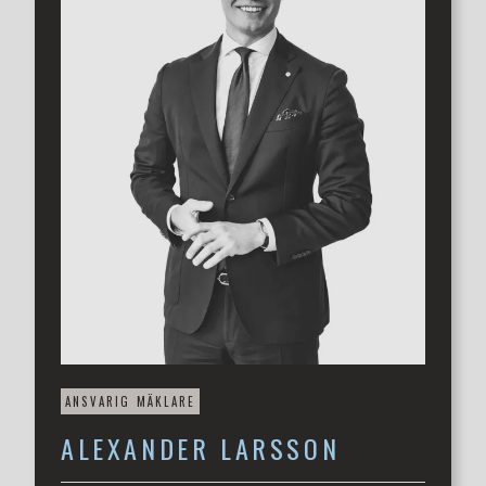
positiva resultat. Från porten och inom radien av 400m
hittar du både ICA-butik, kiosk, restauranger och goda
bussförbindelser. Kort summerat en optimal enrummare
på kanonläge!
Mer information på www.3etage.se
Välkommen på visning med fastighetsmäklare Alexander
Larsson.
ANSVARIG MÄKLARE
ALEXANDER
LARSSON