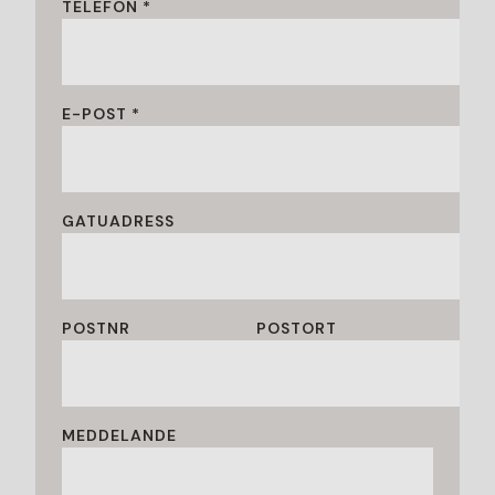
TELEFON *
E-POST *
GATUADRESS
POSTNR
POSTORT
MEDDELANDE