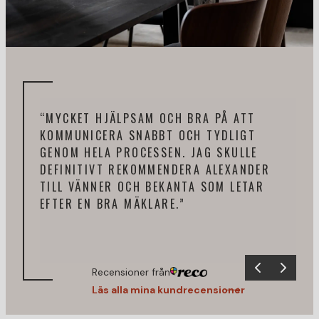
“MYCKET HJÄLPSAM OCH BRA PÅ ATT
“HA
KOMMUNICERA SNABBT OCH TYDLIGT
ALE
GENOM HELA PROCESSEN. JAG SKULLE
FIN
DEFINITIVT REKOMMENDERA ALEXANDER
HAR
TILL VÄNNER OCH BEKANTA SOM LETAR
SIT
EFTER EN BRA MÄKLARE.”
ALE
Recensioner från
Läs alla mina kundrecensioner