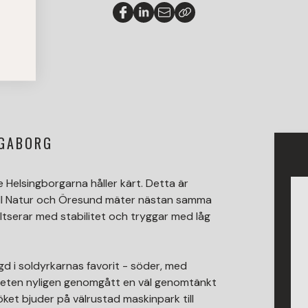
ÅGABORG
Helsingborgarna håller kärt. Detta är
till Natur och Öresund mäter nästan samma
oltserar med stabilitet och tryggar med låg
gd i soldyrkarnas favorit - söder, med
nheten nyligen genomgått en väl genomtänkt
Köket bjuder på välrustad maskinpark till