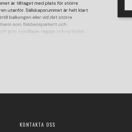
et är tilltaget med plats för större
n utanför. Sällskapsrummet är helt klart
intill balkongen eller vid det större
 charm som fiskbensparkett och
tt golv, nymålade väggar och nytt kök
 övriga i lägenheten renoverades och det
 är bara att flytta rakt in och njuta!
Larsson.
KONTAKTA OSS