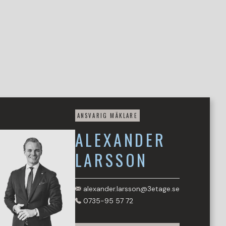
ANSVARIG MÄKLARE
ALEXANDER
LARSSON
alexander.larsson@3etage.se
0735-95 57 72