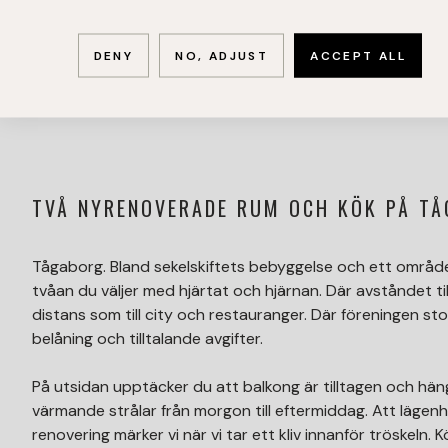
DENY
NO, ADJUST
ACCEPT ALL
TVÅ NYRENOVERADE RUM OCH KÖK PÅ T
Tågaborg. Bland sekelskiftets bebyggelse och ett område 
tvåan du väljer med hjärtat och hjärnan. Där avståndet 
distans som till city och restauranger. Där föreningen st
belåning och tilltalande avgifter.
På utsidan upptäcker du att balkong är tilltagen och hän
värmande strålar från morgon till eftermiddag. Att läge
renovering märker vi när vi tar ett kliv innanför tröskeln. 