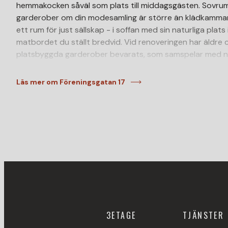
hemmakocken såväl som plats till middagsgästen. Sovrumm
garderober om din modesamling är större än klädkammare
ett rum för just sällskap - i soffan med sin naturliga plats 
matbordet du ställt bredvid. Vid renoveringen har äldre
platsbyggda garderober bevarats, som samspelar med ny
med granitskiva. Badrummet är helkaklat sedan innan det
är fördraget med vatten för att installera tvättmaskin. Här
Läs mer om Föreningsgatan 17
Mer information på vår hemsida www.3etage.se
Välkommen på visning med fastighetsmäklare Alexander 
3ETAGE
TJÄNSTER