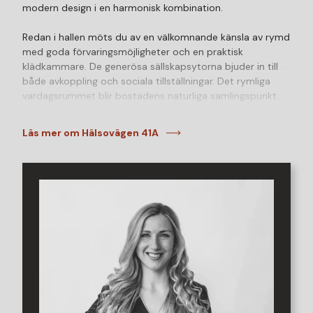
modern design i en harmonisk kombination.
Redan i hallen möts du av en välkomnande känsla av rymd
med goda förvaringsmöjligheter och en praktisk
klädkammare. De generösa sällskapsytorna bjuder in till
både avkoppling och sociala tillställningar. Det rymliga
vardagsrummet blir bostadens naturliga samlingspunkt
med plats för både en stor soffgrupp och ett rejält
matbord. Den fungerande öppna spisen utgör ett vackert
Läs mer om Hälsovägen 41A
blickfång och skapar en varm och ombonad atmosfär
året om.
Köket är smakfullt renoverat med stilrena materialval och
en genomtänkt planlösning. Här finns gott om förvaring,
generösa arbetsytor och full maskinell utrustning med kyl
och frys i fullhöjd, diskmaskin, induktionshäll, ugn och
vask. De elegant målade köksluckorna tillsammans med
den exklusiva marmorbänkskivan ger köket en tidlös och
exklusiv känsla. Dessutom finns plats för ett matbord där
familj och vänner gärna samlas.