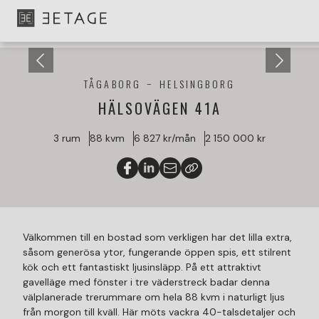
TÅGABORG
HELSINGBORG
HÄLSOVÄGEN 41A
3 rum
88 kvm
6 827 kr/mån
2 150 000 kr
Välkommen till en bostad som verkligen har det lilla extra,
såsom generösa ytor, fungerande öppen spis, ett stilrent
kök och ett fantastiskt ljusinsläpp. På ett attraktivt
gavelläge med fönster i tre väderstreck badar denna
välplanerade trerummare om hela 88 kvm i naturligt ljus
från morgon till kväll. Här möts vackra 40-talsdetaljer och