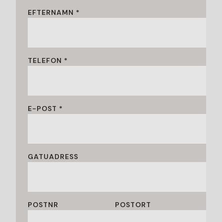
EFTERNAMN *
TELEFON *
E-POST *
GATUADRESS
POSTNR
POSTORT