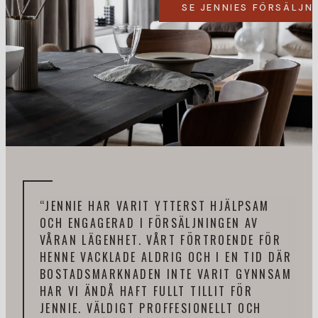
SE JENNIES FÖRSÄLJN
“JENNIE HAR VARIT YTTERST HJÄLPSAM
“DE
OCH ENGAGERAD I FÖRSÄLJNINGEN AV
SAM
VÅRAN LÄGENHET. VÅRT FÖRTROENDE FÖR
TAG
HENNE VACKLADE ALDRIG OCH I EN TID DÄR
SNA
BOSTADSMARKNADEN INTE VARIT GYNNSAM
KÄN
HAR VI ÄNDÅ HAFT FULLT TILLIT FÖR
PRO
JENNIE. VÄLDIGT PROFFESIONELLT OCH