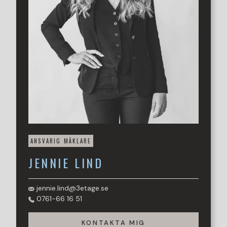
Bostaden erbjuder två rymligt sovrum med generös plats
till både förvaring och stor säng.
Det helkaklade badrummet är smart planerat och inrett i
tidlösa färger. Här finns dusch, wc samt kommod med
handfat som tillsammans skapar en funktionell och stilren
helhet.
Här bor du i en stabil och välskött förening där de stora
renoveringarna redan är genomförda, bland annat
stambyte, fasad- och fönsterrenovering. Läget är
svårslaget med närhet till matbutiker, gym, apotek,
grönområden och goda kommunikationer. På bekvämt
gångavstånd når du dessutom stadens restaurangutbud,
ANSVARIG MÄKLARE
service och havet.
JENNIE
LIND
Varmt välkommen till Hälsovägen 41A, kontakta ansvarig
mäklare Jennie Lind för visning!
jennie.lind@3etage.se
0761-66 16 51
KONTAKTA MIG