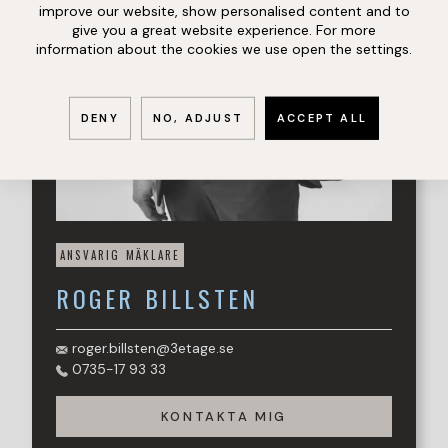
Öresund. Det är inte heller långt till Gröningen för ett bad
improve our website, show personalised content and to
eller till Olympiaområdet där man har tillgång till alla
give you a great website experience. For more
tänkbara sporter och diverse motionsslingor. Helt enkelt
information about the cookies we use open the settings.
har området en perfekt placering med närhet till allt men
ändå med lugna och trevliga omgivningar.
DENY
NO, ADJUST
ACCEPT ALL
ANSVARIG MÄKLARE
ROGER
BILLSTEN
roger.billsten@3etage.se
0735-17 93 33
KONTAKTA MIG