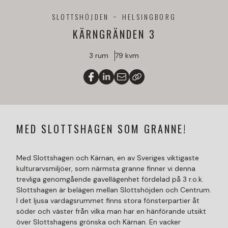
SLOTTSHÖJDEN
HELSINGBORG
KÄRNGRÄNDEN 3
3 rum
79 kvm
MED SLOTTSHAGEN SOM GRANNE!
Med Slottshagen och Kärnan, en av Sveriges viktigaste
kulturarvsmiljöer, som närmsta granne finner vi denna
trevliga genomgående gavellägenhet fördelad på 3 r.o.k.
Slottshagen är belägen mellan Slottshöjden och Centrum.
I det ljusa vardagsrummet finns stora fönsterpartier åt
söder och väster från vilka man har en hänförande utsikt
över Slottshagens grönska och Kärnan. En vacker