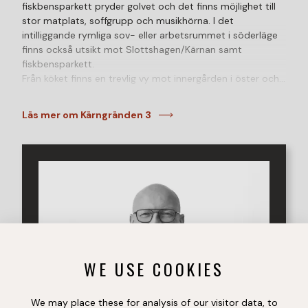
fiskbensparkett pryder golvet och det finns möjlighet till
stor matplats, soffgrupp och musikhörna. I det
intilliggande rymliga sov- eller arbetsrummet i söderläge
finns också utsikt mot Slottshagen/Kärnan samt
fiskbensparkett.
Från köket finns en trevlig vy mot innergården i öster och
man får enkelt plats med matbord. Ett mindre sovrum
ligger lugnt och svalt mot innergården. Här finns ekparkett.
Läs mer om Kärngränden 3
Det finns ett helkaklat och fräscht duschrum sedan
stambytet 2006. Sammantaget är det en välplanerad
lägenhet med vackert ljusinsläpp. Huset, som är byggt
1948, har många tidstypiska detaljer. Sveriges vackraste
port år 2021, utsedd av föreningen Renoveringsraseriet,
finns just på Kärngränden 1 och 3 i Helsingborg. Den vann
för sin tidstypiska charm och är ett välbevarat exempel
på byggnadsvård i centrala Helsingborg.
Slottshöjden är en mycket attraktiv stadsdel mitt i
stadens stråk. Med en kort promenad tar man sig snabbt
WE USE COOKIES
ner till Kullagatan med kringliggande restauranger, butiker
och caféer samt till Helsingborgs Konserthus,
Helsingborgs Stadsteater och till Kajpromenaden vid
We may place these for analysis of our visitor data, to