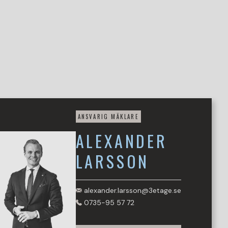
ANSVARIG MÄKLARE
ALEXANDER
LARSSON
alexander.larsson@3etage.se
0735-95 57 72