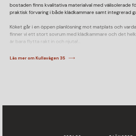
bostaden finns kvalitativa materialval med välisolerade 
praktisk förvaring i både klädkammare samt integrerad g
Köket går i en öppen planlösning mot matplats och var
finner vi ett stort sovrum med klädkammare och det hel
är bara flytta rakt in och njuta!
På Ringstorp bor du i ett populärt område med närhet til
Läs mer om Kullavägen 35
rekreationsmöjligheter och gym. För den pendlande är det 
E:6an samt till Helsingborg C genom god kollektivtrafik.
Mer information på vår hemsida www.3etage.se
Välkommen på visning med fastighetsmäklare Alexander 