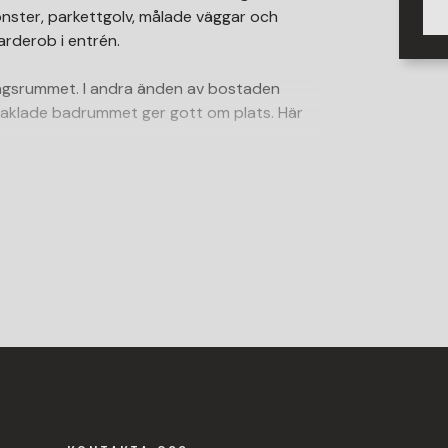
fönster, parkettgolv, målade väggar och
arderob i entrén.
dagsrummet. I andra änden av bostaden
kaklade badrummet ger gott om plats. Här
l både livsmedelsbutiker,
smidigt att ta sig till både E:4an och
Larsson.