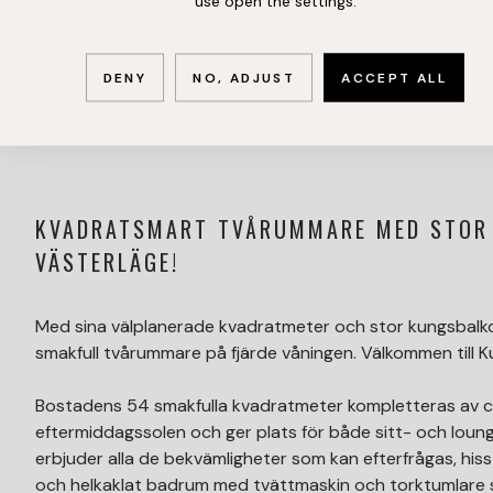
use open the settings.
DENY
NO, ADJUST
ACCEPT ALL
KVADRATSMART TVÅRUMMARE MED STOR 
VÄSTERLÄGE!
Med sina välplanerade kvadratmeter och stor kungsbalkon
smakfull tvårummare på fjärde våningen. Välkommen till K
Bostadens 54 smakfulla kvadratmeter kompletteras av c
eftermiddagssolen och ger plats för både sitt- och loun
erbjuder alla de bekvämligheter som kan efterfrågas, hiss
och helkaklat badrum med tvättmaskin och torktumlare 