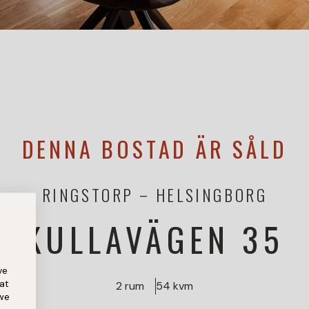
DENNA BOSTAD ÄR SÅLD
RINGSTORP
HELSINGBORG
KULLAVÄGEN 35
ve
at
2 rum
54 kvm
 we