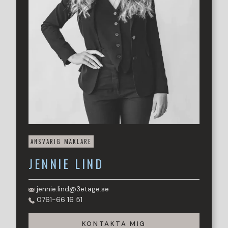
sovrummet erbjuder också gott om plats för säng samt
generös förvaring i stilrena svarta skjutgarderober.
Badrummet är helkaklat i sobra, ljusa toner med
klinkergolv och stilrena svarta detaljer. Här finns
golvvärme, handfat, dusch med glasväggar samt en
toppmatad tvättmaskin - funktionella bekvämligheter
som underlättar vardagen.
Detta en riktig pärla med generösa kvadratmeter, vackra
originaldetaljer och en genomtänkt planlösning – perfekt
för paret eller för dig som värdesätter rymliga och sociala
ytor.
ANSVARIG MÄKLARE
Varmt välkommen att boka tid för visning!
JENNIE
LIND
jennie.lind@3etage.se
0761-66 16 51
KONTAKTA MIG