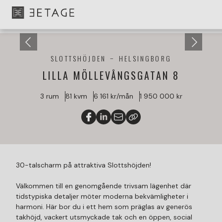
SLOTTSHÖJDEN
HELSINGBORG
LILLA MÖLLEVÅNGSGATAN 8
3 rum
81 kvm
6 161 kr/mån
1 950 000 kr
30-talscharm på attraktiva Slottshöjden!
Välkommen till en genomgående trivsam lägenhet där
tidstypiska detaljer möter moderna bekvämligheter i
harmoni. Här bor du i ett hem som präglas av generös
takhöjd, vackert utsmyckade tak och en öppen, social