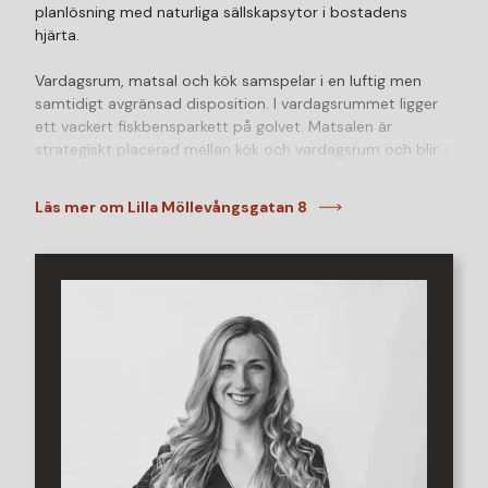
planlösning med naturliga sällskapsytor i bostadens
hjärta.
Vardagsrum, matsal och kök samspelar i en luftig men
samtidigt avgränsad disposition. I vardagsrummet ligger
ett vackert fiskbensparkett på golvet. Matsalen är
strategiskt placerad mellan kök och vardagsrum och blir
en naturlig samlingspunkt – här finns gott om plats för ett
stort matbord där familj och vänner kan samlas,
Läs mer om Lilla Möllevångsgatan 8
alternativt möjlighet till extra förvaring för den som
önskar.
Det stilrena köket erbjuder vitt kakel ovan arbetsbänken
och en modern wood-on-wall-detalj vid fönstret mot
den lugna innergården. Den maskinella utrustningen
består av diskmaskin, spis, ugn, fläkt, kyl och frys. Här
finns även plats för ett mindre frukostbord.
Bostadens två sovrum är rofyllt belägna mot innergården.
Det större sovrummet rymmer enkelt en dubbelsäng och
har en praktisk klädkammare i direkt anslutning. Det andra