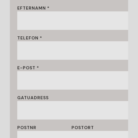
EFTERNAMN *
TELEFON *
E-POST *
GATUADRESS
POSTNR
POSTORT