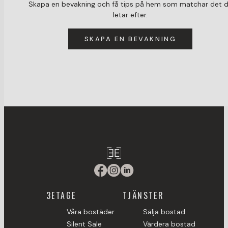
Skapa en bevakning och få tips på hem som matchar det 
letar efter.
SKAPA EN BEVAKNING
3ETAGE
TJÄNSTER
Våra bostäder
Sälja bostad
Silent Sale
Värdera bostad