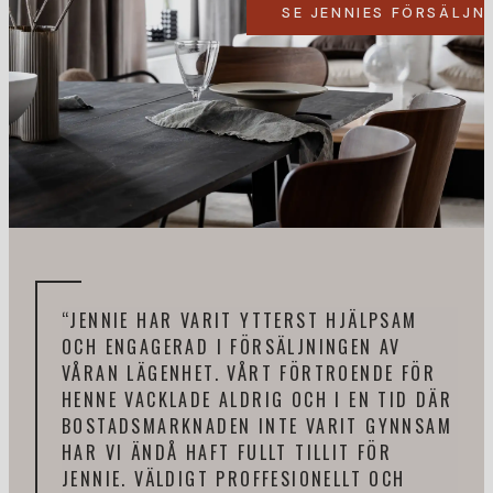
SE JENNIES FÖRSÄLJN
“JENNIE HAR VARIT YTTERST HJÄLPSAM
“DE
OCH ENGAGERAD I FÖRSÄLJNINGEN AV
SAM
VÅRAN LÄGENHET. VÅRT FÖRTROENDE FÖR
TAG
HENNE VACKLADE ALDRIG OCH I EN TID DÄR
SNA
BOSTADSMARKNADEN INTE VARIT GYNNSAM
KÄN
HAR VI ÄNDÅ HAFT FULLT TILLIT FÖR
PRO
JENNIE. VÄLDIGT PROFFESIONELLT OCH