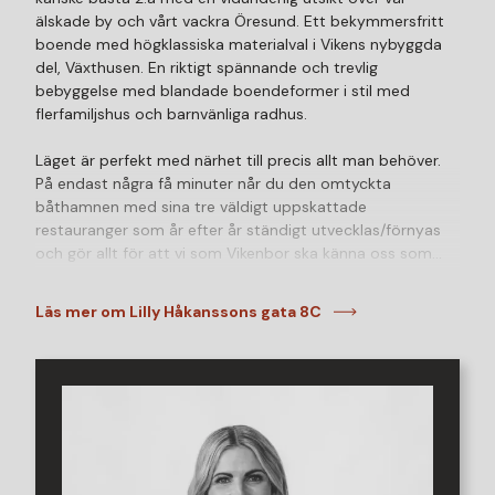
älskade by och vårt vackra Öresund. Ett bekymmersfritt
boende med högklassiska materialval i Vikens nybyggda
del, Växthusen. En riktigt spännande och trevlig
bebyggelse med blandade boendeformer i stil med
flerfamiljshus och barnvänliga radhus.
Läget är perfekt med närhet till precis allt man behöver.
På endast några få minuter når du den omtyckta
båthamnen med sina tre väldigt uppskattade
restauranger som år efter år ständigt utvecklas/förnyas
och gör allt för att vi som Vikenbor ska känna oss som
hemma även hos de. Tempo med sitt breda utbud, Café
Öresund med sina oslagbara frukostbullar och Larsviken
Läs mer om Lilly Håkanssons gata 8C
för lokalproducerade råvaror, allt detta finner vi på
behagligt promenadavstånd.
Bilen parkerar du bekvämt på din parkeringsplats, precis
utanför porten, därefter väntar hissen som tar dig hela
vägen upp till 5e våningen. På detta plan bor du själv utan
några grannar. Den andra dörren på detta våningsplan
leder dig smidigt till ditt tillhörande vindsförråd.