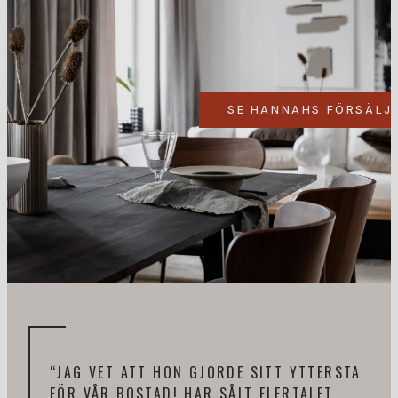
SE HANNAHS FÖRSÄLJ
“JAG VET ATT HON GJORDE SITT YTTERSTA
“HA
FÖR VÅR BOSTAD! HAR SÅLT FLERTALET
PRO