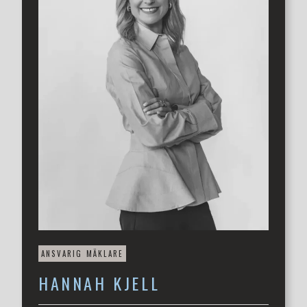
Lägenhetens placering, högst upp i huset, ger ett
fantastiskt ljusinsläpp från alla fyra väderstreck. Vart du
än befinner dig i bostaden slås du över den ofattbara
utsikten över Öresund och de ljuvliga vyerna över byn.
Planlösningen är genomtänkt och erbjuder gott om
utrymme för såväl socialt umgänge som för vardagsliv
med en touch av det lilla extra. Kök, matplats och
vardagsrum ligger i öppen planlösning med stora
fönsterpartier som gör att du har extra koll på det
händelserika båtlivet utanför. Från denna del av bostaden
nås den 9 kvm stora balkongen som vetter i ett soligt
västerläge. När du planerar för ett större kalas, eller en
större härlig middag med vänner, ja då har du en mycket
unik tillgång till föreningens stora takterrass som du når
direkt från bostadens sovrum.
På tal om sovrummet. Det är väl tilltaget och rymmer en
ANSVARIG MÄKLARE
stor säng samt övrigt möblemang om så önskas. Rummet
HANNAH
KJELL
är inrett med en rymlig garderob längs med rummets ena
vägg. Bostadens badrum följer precis samma standard