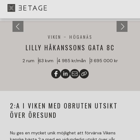
VIKEN
HÖGANÄS
LILLY HÅKANSSONS GATA 8C
2 rum
63 kvm
4 985 kr/mån
3 695 000 kr
2:A I VIKEN MED OBRUTEN UTSIKT
ÖVER ÖRESUND
Nu ges en mycket unik möjlighet att förvärva Vikens
kanske bästa 2:a med en vidunderlig utsikt över vår