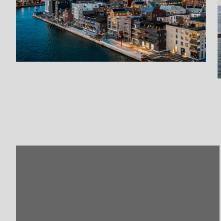
precis vid vattnet.
Sovrummet fortsätter att imponera med sina stora fönst
Öresund. Här finns gott om förvaring i inbyggda garder
erbjuder dessutom flexibilitet för exempelvis skrivbord el
Oceanhamnen bjuder på en modern och attraktiv omgivnin
Här bor du med vattnet som närmaste granne, i en stadsd
närhet till både service och promenadstråk längs kajen.
Föreningen erbjuder dessutom sina medlemmar både inner
övernattningslägenhet!
Detta är ett hem för dig som söker något mer än bara en 
utsikt, ljus och en känsla som måste upplevas på plats.
Varmt välkommen att kontakta ansvarig mäklare för mer i