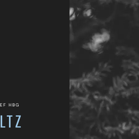
EF HBG
LTZ