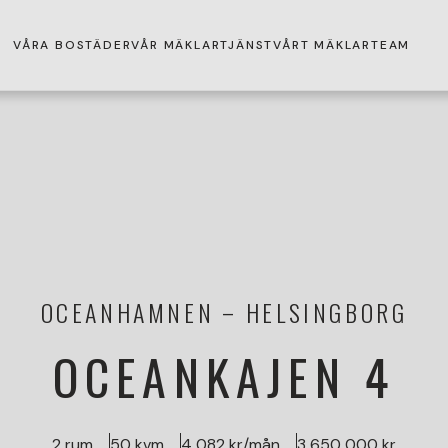
VÅRA BOSTÄDER
VÅR MÄKLARTJÄNST
VÅRT MÄKLARTEAM
OCEANHAMNEN
HELSINGBORG
OCEANKAJEN 4
2 rum
50 kvm
4 082 kr/mån
3 650 000 kr