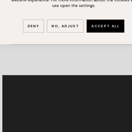
use open the settings.
DENY
NO, ADJUST
ACCEPT ALL