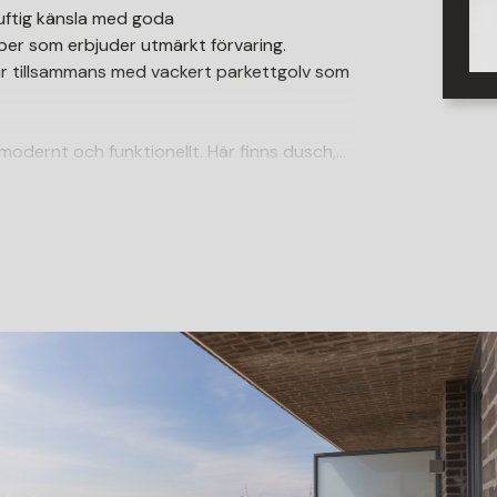
uftig känsla med goda
ber som erbjuder utmärkt förvaring.
r tillsammans med vackert parkettgolv som
odernt och funktionellt. Här finns dusch,
mlare, en bekvämlighet som förenklar
enerösa arbetsytor samt är fullt utrustat
sk matavfallskvarn bidrar dessutom till en
 och inbjudande rum med stora
antastiskt ljus. Den öppna planlösningen mot
åde soffgrupp och matplats. Härifrån nås den
liga, stor, fri och med en helt obruten
er över Öresund och njuta av stillheten