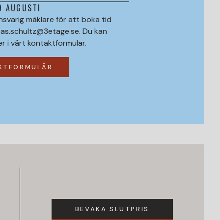
9 AUGUSTI
svarig mäklare för att boka tid
eas.schultz@3etage.se. Du kan
er i vårt kontaktformulär.
AKTFORMULÄR
BEVAKA SLUTPRIS