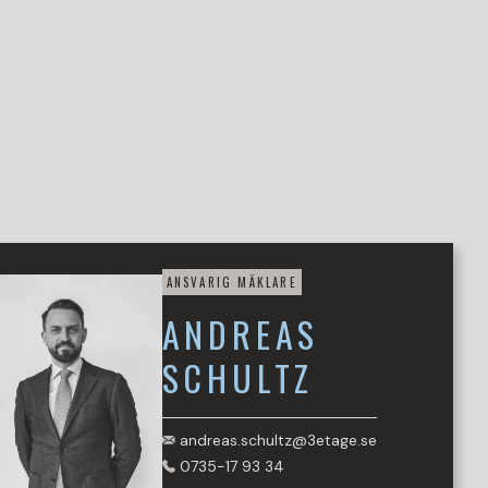
ANSVARIG MÄKLARE
ANDREAS
SCHULTZ
andreas.schultz@3etage.se
0735-17 93 34