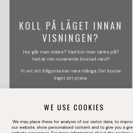
KOLL PÅ LÄGET INNAN
VISNINGEN?
Hur går man vidare? Vad bör man tänka på?
Vad är min nuvarande bostad värd?
Vi vet att frågorna kan vara många. Det kostar
inget att prata.
KONTAKTA MÄKLAREN
WE USE COOKIES
We may place these for analysis of our visitor data, to impro
our website, show personalised content and to give you a gre
website experience. For more information about the cookies