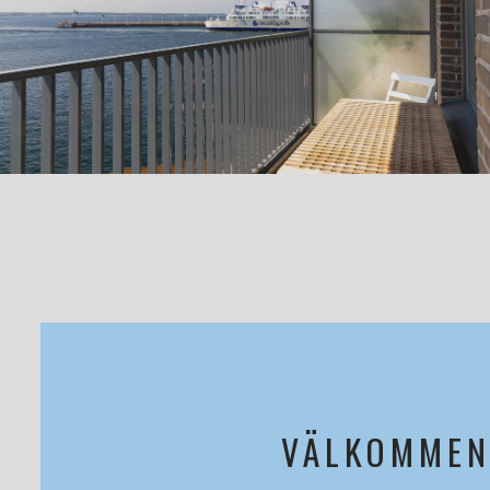
er och en magisk vy över havet och
ober samt plats för dubbelsäng. Rummet
ler sminkhörna.
g där stad möter hav på ett trevligt sätt.
el som präglas av nyproduktion, liv och
gård, en härlig takterrass och en praktisk
bostad, här får du ett liv vid havet, med
nformation och visning!
VÄLKOMMEN