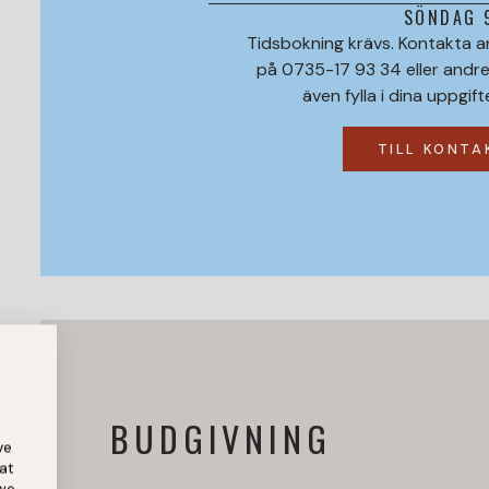
SÖNDAG 
Tidsbokning krävs. Kontakta an
på 0735-17 93 34 eller andr
även fylla i dina uppgift
TILL KONT
BUDGIVNING
ve
at
 we