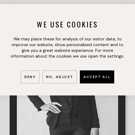
I Brf Ophelias Brygga får du bo i en välskött förening med
låga avgifter och stor omsorg för fastigheten och
WE USE COOKIES
medlemmarna. Utöver det vanliga erbjuder föreningen två
rymliga gemensamma takterrasser och en gemensam
brygga för badentusiaster. Föreningen har även ett eget
We may place these for analysis of our visitor data, to
garage och cykelförvaring i källaren. Dessutom har du fri
improve our website, show personalised content and to
tillgång till föreningens mysiga innergård med
give you a great website experience. For more
gasolvärmare och grillar.
information about the cookies we use open the settings.
Varmt välkommen att kontakta mäklaren Jennie Lind för
visning!
DENY
NO, ADJUST
ACCEPT ALL