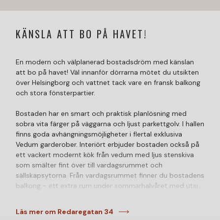
KÄNSLA ATT BO PÅ HAVET!
En modern och välplanerad bostadsdröm med känslan
att bo på havet! Väl innanför dörrarna mötet du utsikten
över Helsingborg och vattnet tack vare en fransk balkong
och stora fönsterpartier.
Bostaden har en smart och praktisk planlösning med
sobra vita färger på väggarna och ljust parkettgolv. I hallen
finns goda avhängningsmöjligheter i flertal exklusiva
Vedum garderober. Interiört erbjuder bostaden också på
ett vackert modernt kök från vedum med ljus stenskiva
som smälter fint över till vardagsrummet och
sällskapsytorna. Från vardagsrummet finner du bostadens
balkong - ett extra rum under sommarhalvåret med utsikt
och vattnet som granne. Det finns även ett rymligt
sovrum och ett modernt helkaklat badrum med dusch
Läs mer om Redaregatan 34
och tvätt/torktumlare från siemens.