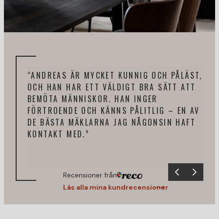
“DE
“ANDREAS ÄR MYCKET KUNNIG OCH PÅLÄST,
AND
OCH HAN HAR ETT VÄLDIGT BRA SÄTT ATT
NÖJ
BEMÖTA MÄNNISKOR. HAN INGER
LUG
FÖRTROENDE OCH KÄNNS PÅLITLIG – EN AV
HAR
DE BÄSTA MÄKLARNA JAG NÅGONSIN HAFT
UND
KONTAKT MED.”
ÅTE
KAN
Recensioner från
Läs alla mina kundrecensioner