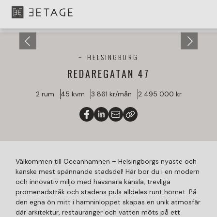
HELSINGBORG
REDAREGATAN 47
2 rum
45 kvm
3 861 kr/mån
2 495 000 kr
Välkommen till Oceanhamnen – Helsingborgs nyaste och
kanske mest spännande stadsdel! Här bor du i en modern
och innovativ miljö med havsnära känsla, trevliga
promenadstråk och stadens puls alldeles runt hörnet. På
den egna ön mitt i hamninloppet skapas en unik atmosfär
där arkitektur, restauranger och vatten möts på ett