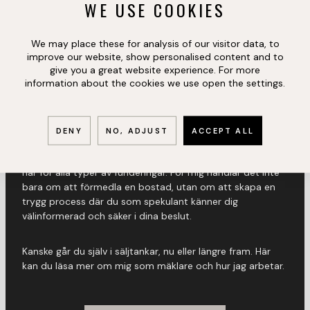
WE USE COOKIES
We may place these for analysis of our visitor data, to
REG. FASTIGHETSMÄKLARE,
improve our website, show personalised content and to
KONTORSCHEF HBG
give you a great website experience. For more
information about the cookies we use open the settings.
ANDREAS SCHULTZ
DENY
NO, ADJUST
ACCEPT ALL
Har du frågor eller funderingar kring bostaden är det bara
att höra av dig. Det finns inga dumma frågor – jag finns
här för alla typer av funderingar. För mig handlar det inte
bara om att förmedla en bostad, utan om att skapa en
trygg process där du som spekulant känner dig
välinformerad och säker i dina beslut.
Kanske går du själv i säljtankar, nu eller längre fram. Här
kan du läsa mer om mig som mäklare och hur jag arbetar.