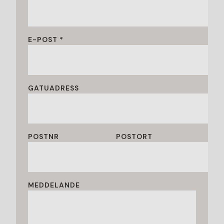
E-POST *
GATUADRESS
POSTNR
POSTORT
MEDDELANDE