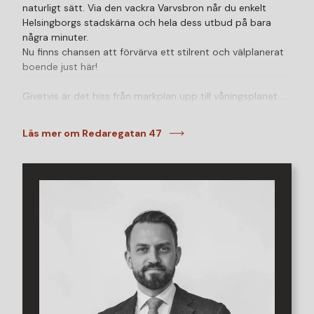
naturligt sätt. Via den vackra Varvsbron når du enkelt
Helsingborgs stadskärna och hela dess utbud på bara
några minuter.
Nu finns chansen att förvärva ett stilrent och välplanerat
boende just här!
Givetvis är det hiss från markplan upp till våningsplanet.
Redan vid första steget in möts du av ett härligt
ljusinsläpp från de stora fönsterpartierna som leder vidare
Läs mer om Redaregatan 47
ut mot bostadens ena balkong. Med utsikt över
innergården erbjuds en skyddad och trivsam uteplats
med plats för avkoppling under soliga dagar och ljumma
kvällar.
Kök och allrum är i en öppen och social planlösning som
skapar en luftig känsla och ett effektivt nyttjande av
ytorna. Här finns plats för både matbord och soffgrupp.
Köket är praktiskt utformat med goda arbetsytor, bra
förvaring och full maskinell utrustning. Genomgående ljus
ekparkett och harmoniska och tidlösa färgval bidrar till
bostadens moderna och enhetliga känsla.