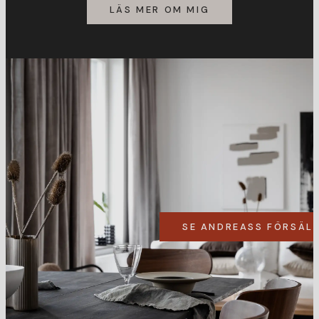
LÄS MER OM MIG
SE ANDREASS FÖRSÄL