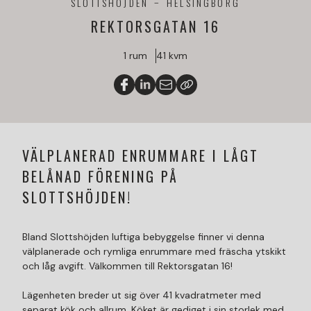
SLOTTSHÖJDEN
HELSINGBORG
REKTORSGATAN 16
1 rum
41 kvm
VÄLPLANERAD ENRUMMARE I LÅGT
BELÅNAD FÖRENING PÅ
SLOTTSHÖJDEN!
Bland Slottshöjden luftiga bebyggelse finner vi denna
välplanerade och rymliga enrummare med fräscha ytskikt
och låg avgift. Välkommen till Rektorsgatan 16!
Lägenheten breder ut sig över 41 kvadratmeter med
separat kök och allrum. Köket är gediget i sin storlek med