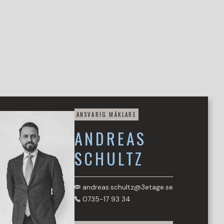
ANSVARIG MÄKLARE
ANDREAS
SCHULTZ
andreas.schultz@3etage.se
0735-17 93 34