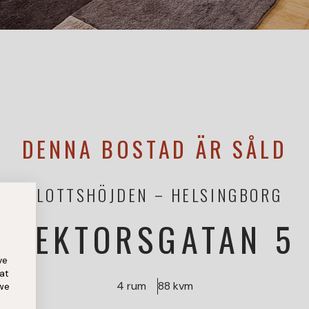
DENNA BOSTAD ÄR SÅLD
SLOTTSHÖJDEN
HELSINGBORG
REKTORSGATAN 5
ve
at
4 rum
88 kvm
 we