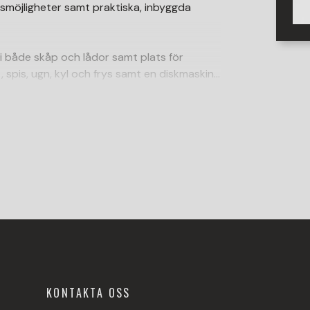
gsmöjligheter samt praktiska, inbyggda
 i både skåp och lådor samt plats för
 spis, ugn, kyl och frys samt en diskmaskin
 vitt kakel som bidrar till kökets rena och
e med parkettgolv och fint ljusinsläpp.
sovrum, barnrum eller hemmakontor. De två
rderober som ger goda
ingsplats med stora fönster i två
ntakt med den grönskande omgivningen
. Den öppna spisen ger karaktär och trivsel
grönskande parken utanför, där du kan
KONTAKTA OSS