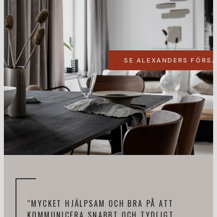
SE ALEXANDERS FÖRS
“MYCKET HJÄLPSAM OCH BRA PÅ ATT
“HA
KOMMUNICERA SNABBT OCH TYDLIGT
ALE