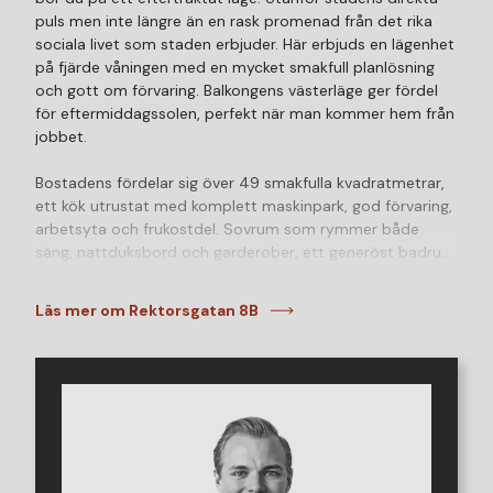
puls men inte längre än en rask promenad från det rika
sociala livet som staden erbjuder. Här erbjuds en lägenhet
på fjärde våningen med en mycket smakfull planlösning
och gott om förvaring. Balkongens västerläge ger fördel
för eftermiddagssolen, perfekt när man kommer hem från
jobbet.
Bostadens fördelar sig över 49 smakfulla kvadratmetrar,
ett kök utrustat med komplett maskinpark, god förvaring,
arbetsyta och frukostdel. Sovrum som rymmer både
säng, nattduksbord och garderober, ett generöst badrum
med plats för tvättmaskin och ett vardagsrum som
rymmer både matplats och TV-hörna. Det är vad jag
Läs mer om Rektorsgatan 8B
kallar väldisponerat. Runt i lägenheten finns gott om
förvaring i flertalet garderober och skåp, delvis
integrerade. Utanför trapphusets port är det varken långt
till närmsta matbutik eller fik, kemtvätt, kiosk,
Olympiagrillen, fiskbutik eller pizzeria.
Brf Lykttändaren är en ekonomist stabil förening med god
belåningsgrad. Huset är välskött och föreningens kassa är