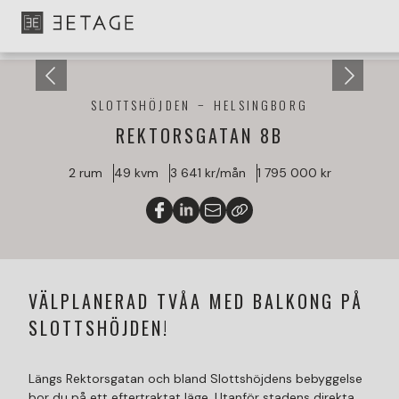
SLOTTSHÖJDEN
HELSINGBORG
REKTORSGATAN 8B
2 rum
49 kvm
3 641 kr/mån
1 795 000 kr
VÄLPLANERAD TVÅA MED BALKONG PÅ
SLOTTSHÖJDEN!
Längs Rektorsgatan och bland Slottshöjdens bebyggelse
bor du på ett eftertraktat läge. Utanför stadens direkta