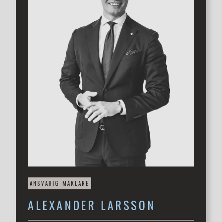
stabil.
Mer information på vår hemsida www.3etage.se
Välkommen på visning med fastighetsmäklare Alexander
Larsson.
ANSVARIG MÄKLARE
ALEXANDER
LARSSON