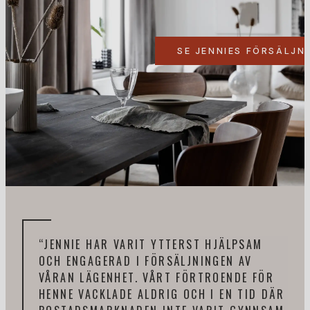
SE JENNIES FÖRSÄLJN
“JENNIE HAR VARIT YTTERST HJÄLPSAM
“DE
OCH ENGAGERAD I FÖRSÄLJNINGEN AV
SAM
VÅRAN LÄGENHET. VÅRT FÖRTROENDE FÖR
TAG
HENNE VACKLADE ALDRIG OCH I EN TID DÄR
SNA