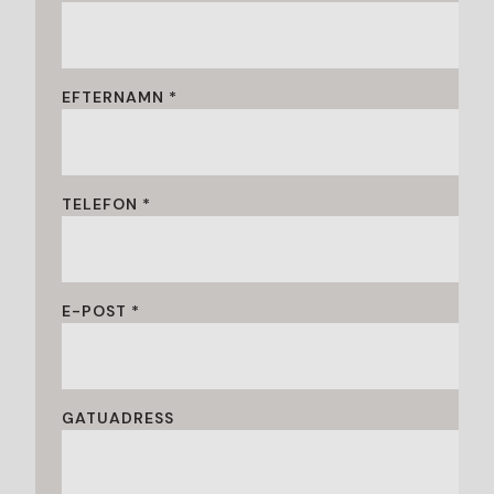
EFTERNAMN *
TELEFON *
E-POST *
GATUADRESS