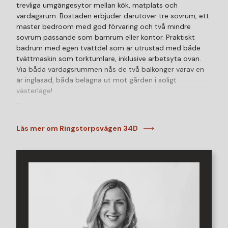
trevliga umgängesytor mellan kök, matplats och
vardagsrum. Bostaden erbjuder därutöver tre sovrum, ett
master bedroom med god förvaring och två mindre
sovrum passande som barnrum eller kontor. Praktiskt
badrum med egen tvättdel som är utrustad med både
tvättmaskin som torktumlare, inklusive arbetsyta ovan.
Via båda vardagsrummen nås de två balkonger varav en
är inglasad, båda belägna ut mot gården i soligt
västerläge!
Ingen har undgått att Ringstorp har blomstrat och blivit
en vacker stadsdel under de senaste åren. Närheten till
Läs mer om Ringstorpsvägen 34D
stan men även till grönskande Pålsjö skog gör området
perfekt för er som vill ha det mesta på gångavstånd.
Härifrån har ni närhet till så väl brett serviceutbud med
pizzeria, bibliotek, ICA-butik och kvarterskrog vid
Ringstorps centrum som goda kommunikationer med
bland annat buss och bil. Castor är ett arkitekt ritat hus
där en trevåningsbyggnad med etagelägenheter
kombineras med en tiovåningsbyggnad med slående
utsikt.