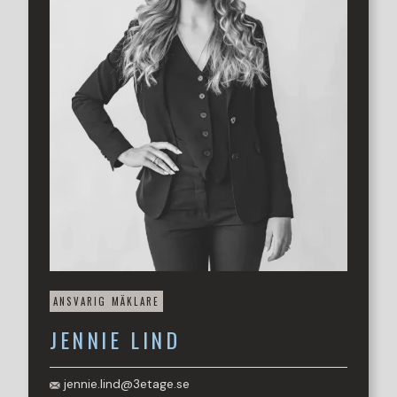
Hiss finns i huvudbyggnaden men inte i annexet där
bostaden är belägen.
Underjordiskt garage finns i källaren i fastigheten vid sidan
om Brf Castor 1 (Garage beläget i Brf Pollux 1, separat
kösystem tillämpas).
Varmt välkomna att kontakt Jennie Lind för visning!
ANSVARIG MÄKLARE
JENNIE
LIND
jennie.lind@3etage.se