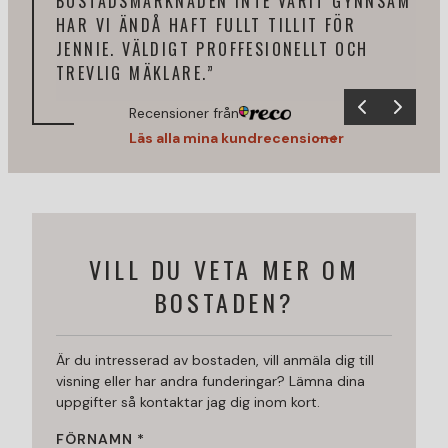
BOSTADSMARKNADEN INTE VARIT GYNNSAM
KÄN
HAR VI ÄNDÅ HAFT FULLT TILLIT FÖR
PRO
JENNIE. VÄLDIGT PROFFESIONELLT OCH
TREVLIG MÄKLARE.”
Recensioner från
Läs alla mina kundrecensioner
VILL DU VETA MER OM
BOSTADEN?
Är du intresserad av bostaden, vill anmäla dig till
visning eller har andra funderingar? Lämna dina
uppgifter så kontaktar jag dig inom kort.
FÖRNAMN *