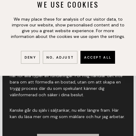
WE USE COOKIES
We may place these for analysis of our visitor data, to
REG. FASTIGHETSMÄKLARE,
improve our website, show personalised content and to
KONTORSCHEF HBG
give you a great website experience. For more
information about the cookies we use open the settings.
ANDREAS SCHULTZ
DENY
NO, ADJUST
ACCEPT ALL
Har du frågor eller funderingar kring bostaden är det bara
att höra av dig. Det finns inga dumma frågor – jag finns
här för alla typer av funderingar. För mig handlar det inte
bara om att förmedla en bostad, utan om att skapa en
trygg process där du som spekulant känner dig
välinformerad och säker i dina beslut.
Kanske går du själv i säljtankar, nu eller längre fram. Här
kan du läsa mer om mig som mäklare och hur jag arbetar.