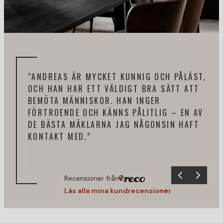
“DE
“ANDREAS ÄR MYCKET KUNNIG OCH PÅLÄST,
AND
OCH HAN HAR ETT VÄLDIGT BRA SÄTT ATT
NÖJ
BEMÖTA MÄNNISKOR. HAN INGER
LUG
FÖRTROENDE OCH KÄNNS PÅLITLIG – EN AV
HAR
DE BÄSTA MÄKLARNA JAG NÅGONSIN HAFT
UND
KONTAKT MED.”
ÅTE
KAN
Recensioner från
Läs alla mina kundrecensioner