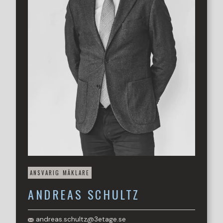
inbyggt miljötänk – Oceanhamnen är en plats där man
trivs, både idag och imorgon.
Varmt välkommen att boka tid för visning med mäklare
Andreas Schultz på andreas@3etage.se eller 0735-
179334.
ANSVARIG MÄKLARE
ANDREAS
SCHULTZ
andreas.schultz@3etage.se