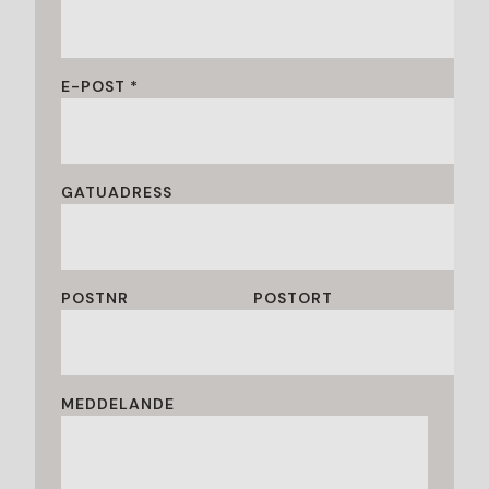
E-POST *
GATUADRESS
POSTNR
POSTORT
MEDDELANDE