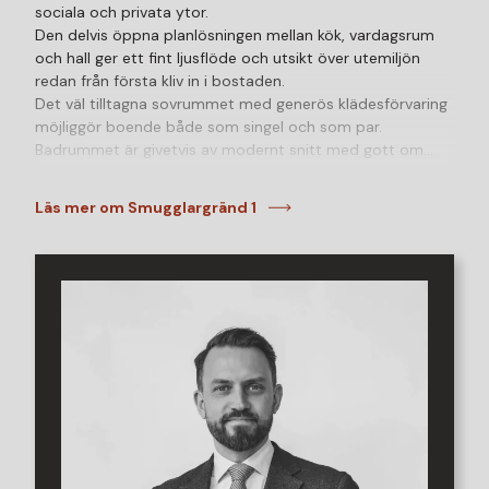
sociala och privata ytor.
Den delvis öppna planlösningen mellan kök, vardagsrum
och hall ger ett fint ljusflöde och utsikt över utemiljön
redan från första kliv in i bostaden.
Det väl tilltagna sovrummet med generös klädesförvaring
möjliggör boende både som singel och som par.
Badrummet är givetvis av modernt snitt med gott om
plats, helkaklade ytskikt, dusch, tvättmaskin och
torktumlare, kort sagt alla bekvämligheter man kan önska!
Läs mer om Smugglargränd 1
Detsamma gäller det praktiska köket med gott om både
arbetsytor och skåpsutrymmen.
Bostadens läge i markplan med fönster och altan mot
innergården ger en avskildhet och ett lugn som är svårt
att finna i andra bostäder. Samtidigt finns Oceanhamnens
naturliga och direkta närhet till Öresund bara ett par
meters gång utanför porten, svårslaget och det bästa av
två världar!
Läget i Helsingborg är på många sätt även det optimalt
då du bor med en direkt närhet till havet, citykärnan,
restauranger och framtidens mobilitet, dessutom med