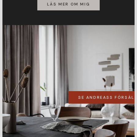
LÄS MER OM MIG
SE ANDREASS FÖRSÄL