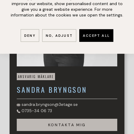
attraktivt läge och i en stabil förening!
improve our website, show personalised content and to
give you a great website experience. For more
Varmt välkommen på visning!
information about the cookies we use open the settings.
DENY
NO, ADJUST
ACCEPT ALL
ANSVARIG MÄKLARE
SANDRA
BRYNGSON
sandra.bryngson@3etage.se
0735-34 06 73
KONTAKTA MIG