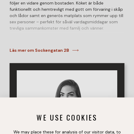
följer en vidare genom bostaden. Köket är både
funktionellt och hemtrevligt med gott om förvaring i skåp
och lådor samt en generös matplats som rymmer upp till
sex personer – perfekt för såväl vardagsmiddagar som
trevliga sammankomster med familj och vänner.
Det rymliga vardagsrummet erbjuder gott om plats för
både soffgrupp och ytterligare möblering. Härifrån når
Läs mer om Sockengatan 2B
man den härliga inglasade balkongen som fungerar som
ett extra rum under stora delar av året och blir en naturlig
förlängning av vardagsrummet. Balkongen nås även från
ett av sovrummen med.
Bostadens båda sovrum är väl tilltagna och erbjuder plats
för dubbelsäng samt ytterligare möblemang efter behov.
Det helkaklade badrummet, som renoverades i samband
med stambytet, går i stilrena färger och är utrustat med
kombinerad tvättmaskin med torktumlare som bidrar till
WE USE COOKIES
en bekväm vardag.
Ett hem som kombinerar ljus, rymd och komfort i ett
We may place these for analysis of our visitor data, to