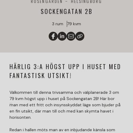
ROSENGÅRDEN
HELSINGBORG
SOCKENGATAN 2B
3 rum
79 kvm
HÄRLIG 3:A HÖGST UPP I HUSET MED
FANTASTISK UTSIKT!
Välkommen till denna trivsamma och välplanerade 3 om
79 kvm högst upp i huset på Sockengatan 2B! Här bor
man med ett fritt och insynsskyddat läge som bjuder på
en fin utsikt, där man till och med kan skymta havet i
horisonten.
Redan i hallen möts man av en inbjudande känsla som