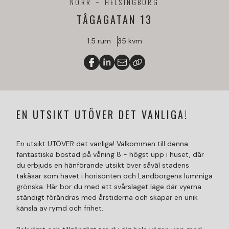
NORR
HELSINGBORG
TÅGAGATAN 13
1.5 rum
35 kvm
EN UTSIKT UTÖVER DET VANLIGA!
En utsikt UTÖVER det vanliga! Välkommen till denna
fantastiska bostad på våning 8 - högst upp i huset, där
du erbjuds en hänförande utsikt över såväl stadens
takåsar som havet i horisonten och Landborgens lummiga
grönska. Här bor du med ett svårslaget läge där vyerna
ständigt förändras med årstiderna och skapar en unik
känsla av rymd och frihet.