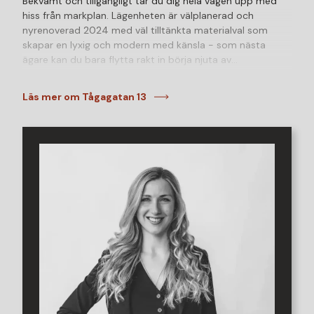
Bekvämt och tillgängligt tar du dig hela vägen upp med
hiss från markplan. Lägenheten är välplanerad och
nyrenoverad 2024 med väl tilltänkta materialval som
skapar en lyxig och modern med känsla - som nästa
ägare kan du bara flytta rakt in börja njuta av
drömhemmet direkt!
Läs mer om Tågagatan 13
Det generösa allrummet präglas av ett härligt ljusinsläpp
tack vare fönster i två väderstreck. Härifrån kan du njuta
av de fantastiska vyerna över staden och havet.
Bostadens balkong är en riktig pärla - lugnt belägen i
österläge med minimal insyn och en rogivande utsikt över
Landborgen och Vikingsbergsparkens grönska. En perfekt
plats för morgonkaffet, avkopplande stunder eller
middagar under årets varmare månader.
Det nyrenoverade köket är både modernt och stilrent och
ansluter till ett rum med direkt utgång till balkongen. Här
skapar ett elegant industriglasparti en naturlig och
smakfull avdelning för sovdelen, samtidigt som rummet
behåller sin öppna och luftiga känsla. Utsikten från detta
rum är något alldeles extra, en panoramavy över staden,