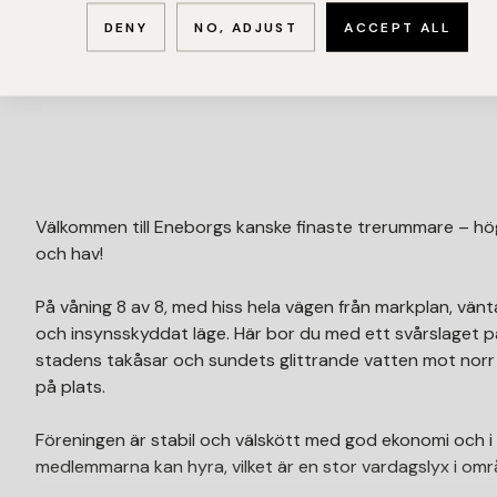
DENY
NO, ADJUST
ACCEPT ALL
Välkommen till Eneborgs kanske finaste trerummare – hög
och hav!
På våning 8 av 8, med hiss hela vägen från markplan, vänt
och insynsskyddat läge. Här bor du med ett svårslaget 
stadens takåsar och sundets glittrande vatten mot norr
på plats.
Föreningen är stabil och välskött med god ekonomi och 
medlemmarna kan hyra, vilket är en stor vardagslyx i om