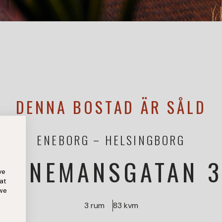
DENNA BOSTAD ÄR SÅLD
ENEBORG
HELSINGBORG
RANEMANSGATAN 
ve
at
 we
3 rum
83 kvm