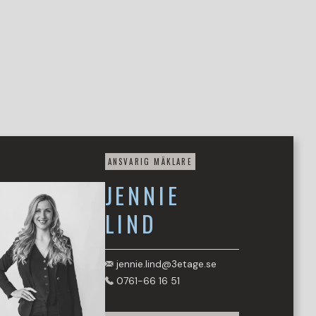
ANSVARIG MÄKLARE
JENNIE
LIND
jennie.lind@3etage.se
0761-66 16 51