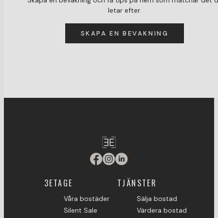
Skapa en bevakning och få tips på hem som matchar det 
letar efter.
SKAPA EN BEVAKNING
3ETAGE
TJÄNSTER
Våra bostäder
Sälja bostad
Silent Sale
Värdera bostad