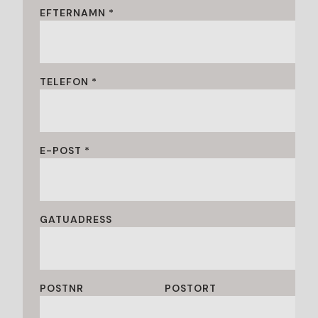
EFTERNAMN *
TELEFON *
E-POST *
GATUADRESS
POSTNR
POSTORT