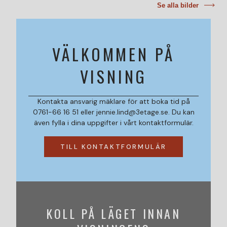
Se alla bilder
VÄLKOMMEN PÅ
VISNING
Kontakta ansvarig mäklare för att boka tid på
0761-66 16 51 eller jennie.lind@3etage.se. Du kan
även fylla i dina uppgifter i vårt kontaktformulär.
TILL KONTAKTFORMULÄR
KOLL PÅ LÄGET INNAN