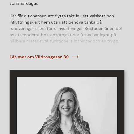
sommardagar.
Här får du chansen att flytta rakt in i ett välskött och
inflyttningsklart hem utan att behöva tänka på
renoveringar eller större investeringar. Bostaden är en del
av ett modernt bostadsprojekt där fokus har legat på
hållbara materialval, funktionella lösningar och en trygg
boendemiljö.
Läs mer om Vildrosgatan 39
Bostadens hjärta utgörs av det ljusa och inbjudande köket
i öppen planlösning mot vardagsrummet. De stora
fönsterpartierna skapar ett fantastiskt ljusflöde och ger
rummet en luftig känsla. Härifrån når du även den
generösa uteplatsen i söderläge som blir en naturlig
förlängning av bostaden under årets varmare månader.
Vidare erbjuds två välplanerade sovrum, där det mindre
passar utmärkt som barnrum, gästrum eller
hemmakontor. Det helkaklade badrummet håller hög
standard och är utrustat med dusch samt en praktisk
tvättavdelning med både tvättmaskin och torktumlare.