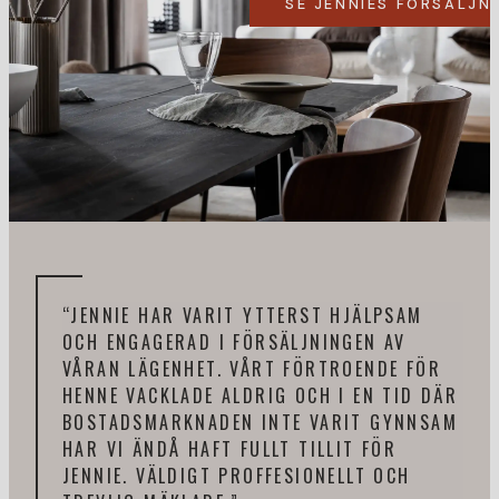
SE JENNIES FÖRSÄLJN
“JENNIE HAR VARIT YTTERST HJÄLPSAM
“DE
OCH ENGAGERAD I FÖRSÄLJNINGEN AV
SAM
VÅRAN LÄGENHET. VÅRT FÖRTROENDE FÖR
TAG
HENNE VACKLADE ALDRIG OCH I EN TID DÄR
SNA
BOSTADSMARKNADEN INTE VARIT GYNNSAM
KÄN
HAR VI ÄNDÅ HAFT FULLT TILLIT FÖR
PRO
JENNIE. VÄLDIGT PROFFESIONELLT OCH