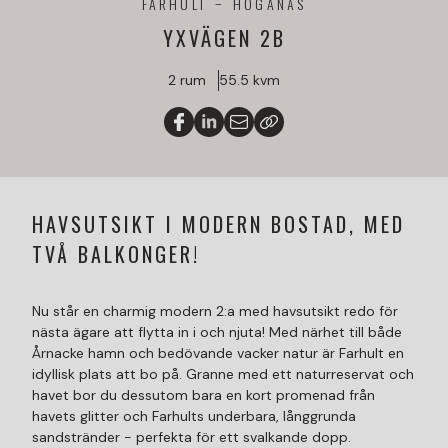
FARHULT
HÖGANÄS
YXVÄGEN 2B
2 rum
55.5 kvm
HAVSUTSIKT I MODERN BOSTAD, MED
TVÅ BALKONGER!
Nu står en charmig modern 2:a med havsutsikt redo för
nästa ägare att flytta in i och njuta! Med närhet till både
Årnacke hamn och bedövande vacker natur är Farhult en
idyllisk plats att bo på. Granne med ett naturreservat och
havet bor du dessutom bara en kort promenad från
havets glitter och Farhults underbara, långgrunda
sandstränder - perfekta för ett svalkande dopp.