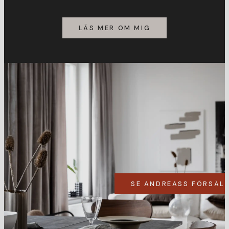
LÄS MER OM MIG
SE ANDREASS FÖRSÄL