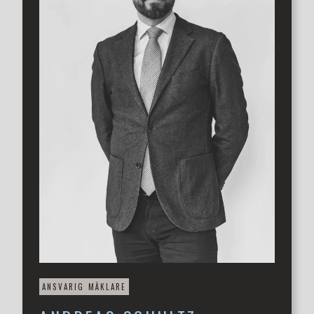
badrum.
I källarplanet väntar generösa ytor med bra takhöjd. Här
finns bland annat ett allrum, tvättstuga med dusch,
bastu, matkällare samt goda förvaringsmöjligheter.
Olympias villaområde kännetecknas av sina charmiga
fastigheter i olika stil och storlek och erbjuder en grön,
uppvuxen miljö med närhet till stadens centrum. I
närområdet finns ett brett utbud av service, och både
förskolor och skolor nås på bekvämt avstånd. Olympia är
dessutom känt för sina många möjligheter till idrott och
rekreation, med stora grönområden som Slottshagen och
Fredriksdal alldeles i närheten. Ett av Helsingborgs mest
eftertraktade bostadsområden.
Här erbjuds ett bekvämt och trivsamt boende som
passar såväl barnfamiljen som det kräsna paret som
söker ett lättskött hem med gott om plats. Ett mycket
fint parhus som nu söker sina nästa ägare.
ANSVARIG MÄKLARE
Varmt välkommen att kontakta ansvarig mäklare för mer
info eller för att boka visning!