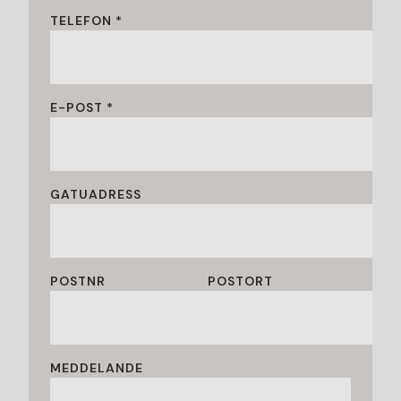
TELEFON *
E-POST *
GATUADRESS
POSTNR
POSTORT
MEDDELANDE