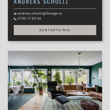
ANDREAS
SCHULTZ
andreas.schultz@3etage.se
0735-17 93 34
KONTAKTA MIG