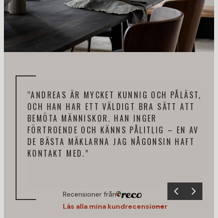
“DE
“ANDREAS ÄR MYCKET KUNNIG OCH PÅLÄST,
AND
OCH HAN HAR ETT VÄLDIGT BRA SÄTT ATT
NÖJ
BEMÖTA MÄNNISKOR. HAN INGER
LUG
FÖRTROENDE OCH KÄNNS PÅLITLIG – EN AV
HAR
DE BÄSTA MÄKLARNA JAG NÅGONSIN HAFT
UND
KONTAKT MED.”
ÅTE
KAN
Recensioner från
Läs alla mina kundrecensioner