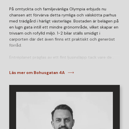
På omtyckta och familjevänliga Olympia erbjuds nu
chansen att förvärva detta rymliga och välskötta parhus
med trädgård i härligt västerläge. Bostaden är belägen på
en lugn gata intill ett mindre grönområde, vilket skapar en
trivsam och rofylld miljö. 1-2 bilar ställs smidigt i
carporten där det även finns ett praktiskt och generöst
förråd.
Entréplanet präglas av ett fint ljusinsläpp tack vare de
stora fönsterpartierna. Här möts man av ett öppet och
inbjudande kök med plats för matbord, ett rymligt
Läs mer om Bohusgatan 4A
vardagsrum med utgång till trädgården samt en
gästtoalett i anslutning till hallen. Hela våningsplanet
renoverades 2017 och erbjuder en riktigt social och
funktionell planlösning. Den öppna trappan i husets mitt
binder samman samtliga våningsplan på ett naturligt sätt.
På övre plan finns fyra väl tilltagna sovrum, alternativt tre
sovrum och ett extra allrum eller kontor beroende på
familjens behov. Här finns även ett stilrent, helkaklat