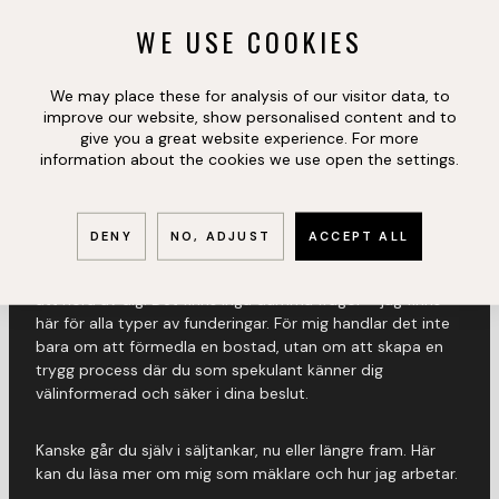
WE USE COOKIES
We may place these for analysis of our visitor data, to
improve our website, show personalised content and to
REG. FASTIGHETSMÄKLARE,
give you a great website experience. For more
KONTORSCHEF HBG
information about the cookies we use open the settings.
ANDREAS SCHULTZ
DENY
NO, ADJUST
ACCEPT ALL
Har du frågor eller funderingar kring bostaden är det bara
att höra av dig. Det finns inga dumma frågor – jag finns
här för alla typer av funderingar. För mig handlar det inte
bara om att förmedla en bostad, utan om att skapa en
trygg process där du som spekulant känner dig
välinformerad och säker i dina beslut.
Kanske går du själv i säljtankar, nu eller längre fram. Här
kan du läsa mer om mig som mäklare och hur jag arbetar.