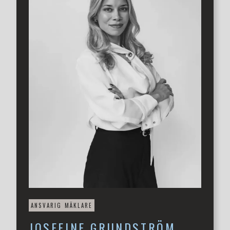
ute ut och uteplatserna runt huset blir en naturlig
förlängning av bostaden under årets varmare månader.
Bostaden erbjuder dessutom två helkaklade badrum där
det ena är utrustat med badkar och det andra med
duschhörna.
På ovanvåningen erbjuds tre rymliga sovrum tillsammans
med ett stilrent badrum. De stora fönsterpartierna bidrar
även här med ett fantastiskt ljusinsläpp och fina vyer över
området som skapar en lugn och harmonisk känsla.
Dagens tre sovrum skapar stor flexibilitet och kan enkelt
anpassas efter familjens behov – oavsett om det handlar
om fler barnrum, ett generöst hemmakontor eller ett
avskilt gästrum.
Området kring Frögränd erbjuder något mer än bara ett
boende. Husen är placerade kring en gemensam, bilfri
innerdel som skapar en lugn och trivsam kvarterskänsla
där grannar kan mötas och barn tryggt kan leka på
områdets lekplats. Samtidigt finns den stora
ANSVARIG MÄKLARE
bekvämligheten att parkering finns precis utanför och
JOSEFINE
GRUNDSTRÖM
tillhör fastigheten. Här bor man i ett lugnt och omtyckt