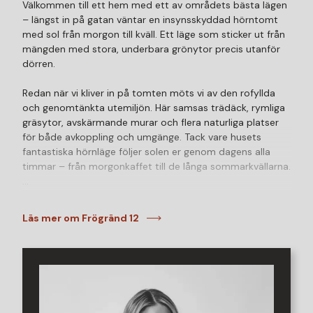
Välkommen till ett hem med ett av områdets bästa lägen
– längst in på gatan väntar en insynsskyddad hörntomt
med sol från morgon till kväll. Ett läge som sticker ut från
mängden med stora, underbara grönytor precis utanför
dörren.
Redan när vi kliver in på tomten möts vi av den rofyllda
och genomtänkta utemiljön. Här samsas trädäck, rymliga
gräsytor, avskärmande murar och flera naturliga platser
för både avkoppling och umgänge. Tack vare husets
fantastiska hörnläge följer solen er genom dagens alla
timmar – från morgonkaffet till de långa sommarkvällarna.
Invändigt fortsätter bostaden att imponera med öppet
upp till nock i vardagsrummet, stora fönsterpartier och
Läs mer om Frögränd 12
ett fantastiskt ljusinsläpp som tillsammans skapar en
luftig och inbjudande känsla genom hela hemmet. De
sociala ytorna är hemmets naturliga samlingspunkt där
kök, matplats och vardagsrum samspelar i en genomtänkt
planlösning som skapar naturliga mötesplatser för både
vardag och umgänge. Här suddas gränsen mellan inne och