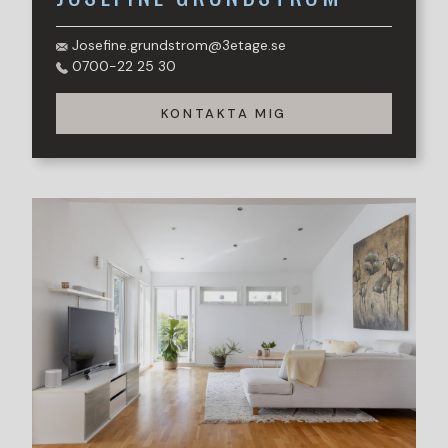
område med närhet till hav, grönområden, service och
goda kommunikationer in till både Höganäs och
Josefine.grundstrom@3etage.se
Helsingborg. Ett hem som måste upplevas på plats för att
0700-22 25 30
verkligen uppskatta den fantastiska helheten och den
unika känsla som bostaden, läget och omgivningarna
KONTAKTA MIG
tillsammans skapar.
Bostaden är förbesiktigad, kontakta ansvarig mäklare för
mer information.
Varmt välkomna på visning!