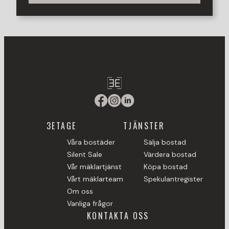
bjuder på en stilren stenläggning, dekorativ singel och ett
trevligt växthus. Baksidan är minst lika imponerande med
ett stort trädäck i olika nivåer, fina planteringar och
lättskött singel. Här finns gott om utrymme för både lek,
umgänge och avkoppling, och för den som önskar
gräsmatta är det enkelt att ändra.
Låter huset intressant? Då är du varmt välkommen att
kontakta ansvarig mäklare Hannah Kjell på 0735-179336
alt. Hannah@3etage.se för att boka tid för visning.
3ETAGE
TJÄNSTER
Våra bostäder
Sälja bostad
Silent Sale
Värdera bostad
Vår mäklartjänst
Köpa bostad
Vårt mäklarteam
Spekulantregister
Om oss
Vanliga frågor
KONTAKTA OSS