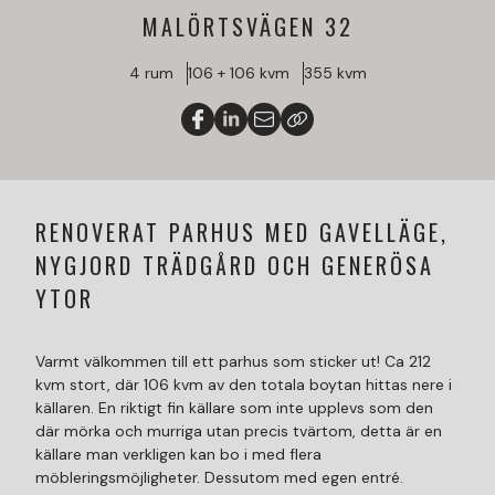
MALÖRTSVÄGEN 32
4 rum
106 + 106 kvm
355 kvm
RENOVERAT PARHUS MED GAVELLÄGE,
NYGJORD TRÄDGÅRD OCH GENERÖSA
YTOR
Varmt välkommen till ett parhus som sticker ut! Ca 212
kvm stort, där 106 kvm av den totala boytan hittas nere i
källaren. En riktigt fin källare som inte upplevs som den
där mörka och murriga utan precis tvärtom, detta är en
källare man verkligen kan bo i med flera
möbleringsmöjligheter. Dessutom med egen entré.