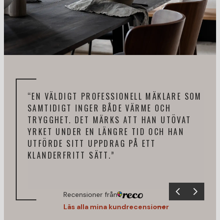
“EN VÄLDIGT PROFESSIONELL MÄKLARE SOM
“RA
SAMTIDIGT INGER BÅDE VÄRME OCH
ÅTE
TRYGGHET. DET MÄRKS ATT HAN UTÖVAT
EFT
YRKET UNDER EN LÄNGRE TID OCH HAN
KOL
UTFÖRDE SITT UPPDRAG PÅ ETT
TIL
KLANDERFRITT SÄTT.”
Recensioner från
Läs alla mina kundrecensioner