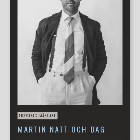
Det här är ett hem som bär på sin historia samtidigt som
det omsorgsfullt har uppdaterats för dagens behov. Ett
hus där varje rum har sin egen karaktär, där ljuset
förändrar uttrycket genom dagen och där de vackra
originaldetaljerna ständigt påminner om husets anrika
ursprung.
Läget på Olympia är lika attraktivt som huset självt. Här
bor du i ett av Helsingborgs mest uppskattade
villaområden med stadskärnan, havet, parker, skolor,
restauranger och service på bekvämt gångavstånd. Ett
område som kombinerar stadens puls med den lugna
känslan av ett etablerat och grönskande villakvarter.
Välkommen till Olympiavägen 12, välkommen hem!
Kontakta mäklare Martin för visning!
ANSVARIG MÄKLARE
MARTIN
NATT OCH DAG