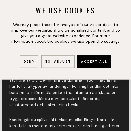
WE USE COOKIES
We may place these for analysis of our visitor data, to
VD, REG. FASTIGHETSMÄKLARE
improve our website, show personalised content and to
give you a great website experience. For more
MARTIN NATT OCH
information about the cookies we use open the settings.
DAG
DENY
NO, ADJUST
ACCEPT ALL
Har du frågor eller funderingar kring bostaden är det bara
att höra av dig. Det finns inga dumma frågor – jag finns
här för alla typer av funderingar. För mig handlar det inte
bara om att förmedla en bostad, utan om att skapa en
trygg process där du som spekulant känner dig
välinformerad och säker i dina beslut.
Kanske går du själv i säljtankar, nu eller längre fram. Här
kan du läsa mer om mig som mäklare och hur jag arbetar.