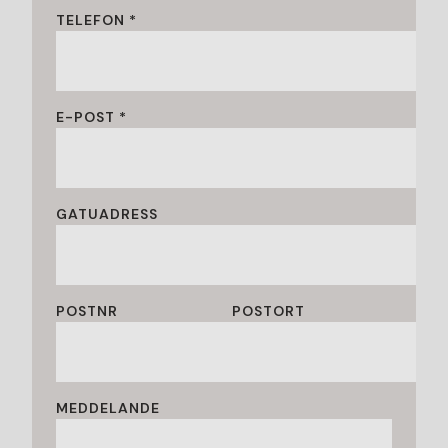
TELEFON *
E-POST *
GATUADRESS
POSTNR
POSTORT
MEDDELANDE