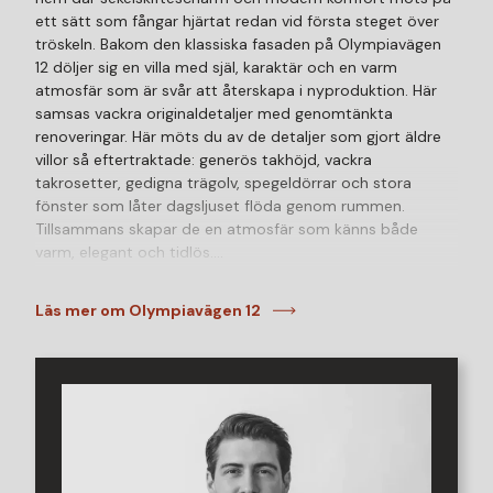
ett sätt som fångar hjärtat redan vid första steget över
tröskeln. Bakom den klassiska fasaden på Olympiavägen
12 döljer sig en villa med själ, karaktär och en varm
atmosfär som är svår att återskapa i nyproduktion. Här
samsas vackra originaldetaljer med genomtänkta
renoveringar. Här möts du av de detaljer som gjort äldre
villor så eftertraktade: generös takhöjd, vackra
takrosetter, gedigna trägolv, spegeldörrar och stora
fönster som låter dagsljuset flöda genom rummen.
Tillsammans skapar de en atmosfär som känns både
varm, elegant och tidlös.
Husets hjärta är de sociala ytorna där kök, matplats och
Läs mer om Olympiavägen 12
vardagsrum samspelar på ett naturligt sätt. Kaminen
sprider värme under årets kallare månader medan
trädgården blir en självklar förlängning av hemmet när
vårsolen tittar fram. Här väntar en grönskande och privat
utemiljö med plats för allt från morgonkaffet i solen till
långa sommarkvällar med familj och vänner. Dessutom
finns två-tre parkeringsplatser, som nås via
Stenbocksgatan, utrustat med laddstolpe!