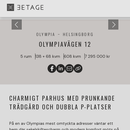
OLYMPIA
HELSINGBORG
OLYMPIAVÄGEN 12
5 rum
138 + 68 kvm
608 kvm
7 295 000 kr
CHARMIGT PARHUS MED PRUNKANDE
TRÄDGÅRD OCH DUBBLA P-PLATSER
På en av Olympias mest omtyckta adresser väntar ett
hem där sekelskiftescharm och modern komfort möts på