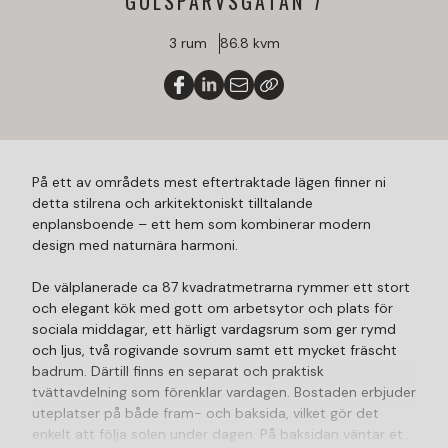
GULSPARVSGATAN 7
3 rum
86.8 kvm
På ett av områdets mest eftertraktade lägen finner ni
detta stilrena och arkitektoniskt tilltalande
enplansboende – ett hem som kombinerar modern
design med naturnära harmoni.
De välplanerade ca 87 kvadratmetrarna rymmer ett stort
och elegant kök med gott om arbetsytor och plats för
sociala middagar, ett härligt vardagsrum som ger rymd
och ljus, två rogivande sovrum samt ett mycket fräscht
badrum. Därtill finns en separat och praktisk
tvättavdelning som förenklar vardagen. Bostaden erbjuder
uteplatser på både fram- och baksida, vilket gör det
enkelt att följa solen under dagen. På baksidan väntar ett