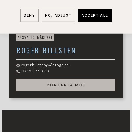
visning!
DENY
NO, ADJUST
ACCEPT ALL
ANSVARIG MÄKLARE
ROGER
BILLSTEN
roger.billsten@3etage.se
0735-17 93 33
KONTAKTA MIG