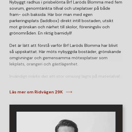
Nybyggt radhus i prisbelönta Brf Laröds Blomma med fem
sovrum, genomtänkta tillval och uteplatser på både
fram- och baksida. Här bor man med egen
parkeringsplats (laddbox) direkt intill bostaden, utsikt
mot grönskan och närhet till skolor, föreningsliv och
grönområden. En riktig barnidyll!
Det är lätt att förstå varför Brf Laröds Blomma har blivit
så uppskattat. Här möts nybyggda bostäder, grönskande
omgivningar och gemensamma mötesplatser som
lekplats, orangeri och gästlägenhet.
Invändigt märks det att stor omsorg lagts på materialval
och tillval. Köket har uppgraderats med flera tillval, både
när det gäller utformning och maskinell utrustning. Även i
Läs mer om Ridvägen 29K
övrigt har bostaden utrustats med lösningar som höjer
både komforten och helhetskänslan. Enstavsparkett i ek,
klinkergolv i hallen, Plejd-system för belysningen,
påkostade badrum med tillval såsom badkar samt
elbilsladdare är några exempel. Planlösningen är flexibel
och erbjuder hela sex rum, varav fem sovrum, som kan