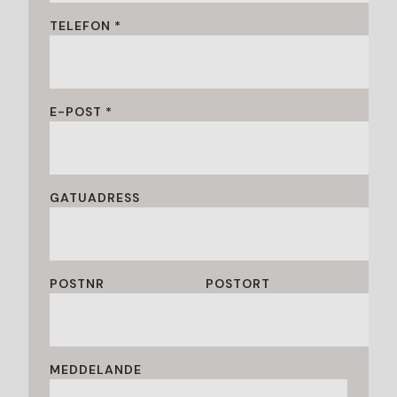
TELEFON *
E-POST *
GATUADRESS
POSTNR
POSTORT
MEDDELANDE