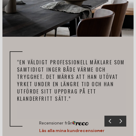
“EN VÄLDIGT PROFESSIONELL MÄKLARE SOM
“RA
SAMTIDIGT INGER BÅDE VÄRME OCH
ÅTE
TRYGGHET. DET MÄRKS ATT HAN UTÖVAT
EFT
YRKET UNDER EN LÄNGRE TID OCH HAN
KOL
UTFÖRDE SITT UPPDRAG PÅ ETT
TIL
KLANDERFRITT SÄTT.”
Recensioner från
Läs alla mina kundrecensioner