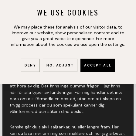
WE USE COOKIES
We may place these for analysis of our visitor data, to
improve our website, show personalised content and to
VD, REG. FASTIGHETSMÄKLARE
give you a great website experience. For more
MARTIN NATT OCH
information about the cookies we use open the settings.
DAG
DENY
NO, ADJUST
ACCEPT ALL
Har du frågor eller funderingar kring bostaden är det bara
att höra av dig. Det finns inga dumma frågor – jag finns
här för alla typer av funderingar. För mig handlar det inte
bara om att förmedla en bostad, utan om att skapa en
trygg process där du som spekulant känner dig
välinformerad och säker i dina beslut.
Kanske går du själv i säljtankar, nu eller längre fram. Här
kan du läsa mer om mig som mäklare och hur jag arbetar.