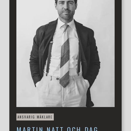
användas efter behov.
På framsidan finns uppfart och uteplats i soligt
sydvästläge medan baksidan erbjuder en mer privat
uteplats med utsikt över grönskan. Grönytor där barnen
kan springa mellan kompisar och leka fritt är ytterligare
något som bidrar till den gemenskap som området blivit
så uppskattat för.
I omtyckta Laröd bor man i ett område som präglas av
trygghet och gemenskap med närhet till skolor, förskolor,
grönområden, havet och goda
kommunikationsmöjligheter.
Här får man det bästa av två världar – bekvämligheten i
ett nybyggt hem och ett område att trivas i.
Välkommen att kontakta ansvarig mäklare för mer
information och visning!
ANSVARIG MÄKLARE
MARTIN
NATT OCH DAG