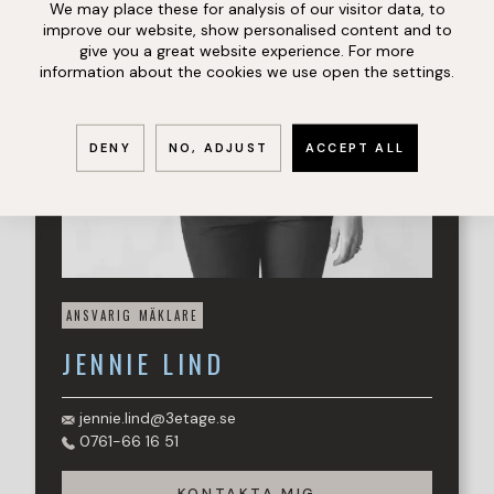
We may place these for analysis of our visitor data, to
du befinner dig i hemmet upplevs det ljust, luftigt och
improve our website, show personalised content and to
välkomnande.
give you a great website experience. For more
information about the cookies we use open the settings.
Bostaden är belägen i ett omtyckt område med enhetlig
bebyggelse, fina grönområden och goda
kommunikationer, en perfekt kombination av lugn och
DENY
NO, ADJUST
ACCEPT ALL
tillgänglighet. Här bor du dessutom i en stabil och
engagerad förening som värnar om gemenskap och
trivsel.
För dig som söker ett hem att sätta din egen prägel på är
detta ett tillfälle du inte vill missa - bostäder som denna
är sällan ute på marknaden!
ANSVARIG MÄKLARE
Varmt välkommen att kontakta Jennie Lind för visning!
JENNIE
LIND
jennie.lind@3etage.se
0761-66 16 51
KONTAKTA MIG