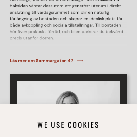
baksidan väntar dessutom ett generöst uterum i direkt
anslutning till vardagsrummet som blir en naturlig
förlängning av bostaden och skapar en idealisk plats för
både avkoppling och sociala tillställningar. Till bostaden
hör även praktiskt förråd, och bilen parkerar du bekvämt
precis utanför dörren.
Invändigt möts du av stora, inbjudande sällskapsytor med
ett fint ljusinsläpp. Planlösningen är flexibel och erbjuder
Läs mer om Sommargatan 47
möjlighet att skapa ytterligare ett sovrum vid behov. Idag
finns två till tre sovrum, vilket gör bostaden perfekt för
såväl den växande familjen som för dig som önskar ett
hemmakontor eller gästrum.
Köket är ljust och funktionellt med gott om arbetsytor
och generösa förvaringsmöjligheter.
Bostaden har två toaletter, varav ett rymligt badrum med
badkar som nås från hallen. Därtill finns även en praktisk
groventré med tvättmöjligheter som förenklar vardagen.
WE USE COOKIES
Med flera utgångar till både fram- och baksida skapas en
härlig känsla av frihet och närhet till utemiljön. Oavsett var