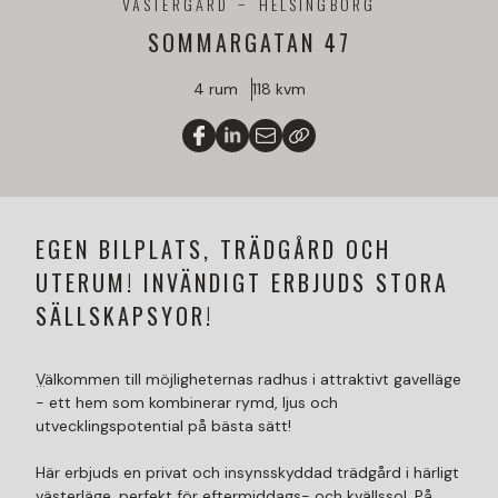
VÄSTERGÅRD
HELSINGBORG
SOMMARGATAN 47
4 rum
118 kvm
EGEN BILPLATS, TRÄDGÅRD OCH
UTERUM! INVÄNDIGT ERBJUDS STORA
SÄLLSKAPSYOR!
Välkommen till möjligheternas radhus i attraktivt gavelläge
- ett hem som kombinerar rymd, ljus och
utvecklingspotential på bästa sätt!
Här erbjuds en privat och insynsskyddad trädgård i härligt
västerläge, perfekt för eftermiddags- och kvällssol. På