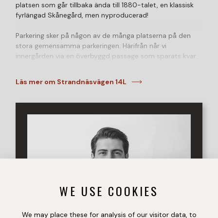
platsen som går tillbaka ända till 1880-talet, en klassisk
fyrlängad Skånegård, men nyproducerad!
Parkering sker på någon av de många platserna på den
stora gemensamma parkeringen. Härifrån når vi
innergården via en överbyggd passage som sparats kvar
från den ursprungliga gårdsbyggnationen! Trots det lugna
läget finns det fantastiskt mycket rekreation i det direkta
Läs mer om Strandnäsvägen 14L
närområdet. Närmsta granne är Örenäs slott och ett par
hundra meters promenad bort ligger det idylliska
fiskeläget Ålabodarna med båtplatser, salta bad och
restaurang. Tåg från Glumslövs station tar dig snabbt till
såväl Helsingborg, Köpenhamn och Malmö/Lund. Utöver
detta finns de båda kvalitativa golfbanorna Rya i
Rydebäck och Landskrona GK i Borstahusen inom 5
minuter med bil.
Sammantaget ett unikt och mycket speciellt boende.
WE USE COOKIES
Med rustika och genomtänkta material har man verkligen
lyckats ta tillvara på möjligheterna att skapa ett
drömhem utöver det vanliga. Välkommen till ett boende
We may place these for analysis of our visitor data, to