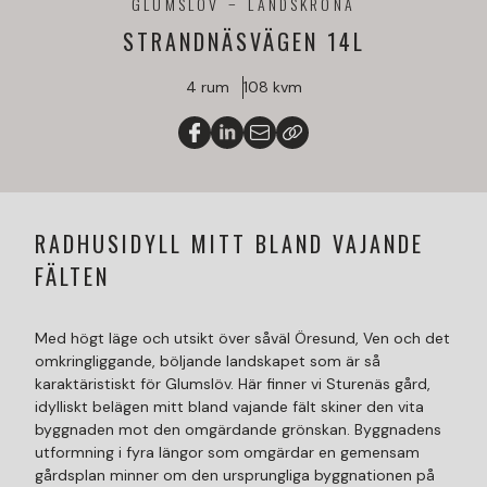
GLUMSLÖV
LANDSKRONA
STRANDNÄSVÄGEN 14L
4 rum
108 kvm
RADHUSIDYLL MITT BLAND VAJANDE
FÄLTEN
Med högt läge och utsikt över såväl Öresund, Ven och det
omkringliggande, böljande landskapet som är så
karaktäristiskt för Glumslöv. Här finner vi Sturenäs gård,
idylliskt belägen mitt bland vajande fält skiner den vita
byggnaden mot den omgärdande grönskan. Byggnadens
utformning i fyra längor som omgärdar en gemensam
gårdsplan minner om den ursprungliga byggnationen på