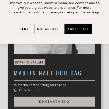
med "Country Club" känsla och ett härligt lugn mitt i de
improve our website, show personalised content and to
vajande fälten!
give you a great website experience. For more
information about the cookies we use open the settings.
DENY
NO, ADJUST
ACCEPT ALL
ANSVARIG MÄKLARE
MARTIN
NATT OCH DAG
martin.nattochdag@3etage.se
0735-17 93 38
KONTAKTA MIG