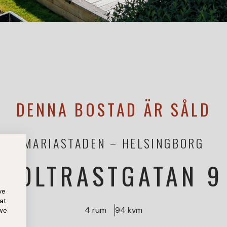
DENNA BOSTAD ÄR SÅLD
MARIASTADEN
HELSINGBORG
KOLTRASTGATAN 9
ve
at
4 rum
94 kvm
 we