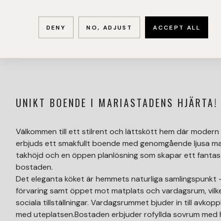
DENY
NO, ADJUST
ACCEPT ALL
UNIKT BOENDE I MARIASTADENS HJÄRTA!
Välkommen till ett stilrent och lättskött hem där modern 
erbjuds ett smakfullt boende med genomgående ljusa mate
takhöjd och en öppen planlösning som skapar ett fantastis
bostaden.
Det eleganta köket är hemmets naturliga samlingspunkt –
förvaring samt öppet mot matplats och vardagsrum, vilk
sociala tillställningar. Vardagsrummet bjuder in till avko
med uteplatsen.Bostaden erbjuder rofyllda sovrum med h