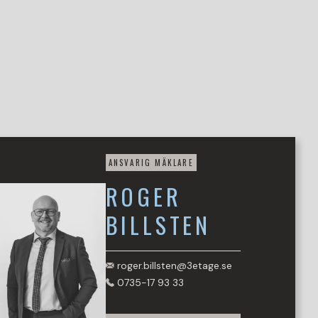
ANSVARIG MÄKLARE
ROGER
BILLSTEN
roger.billsten@3etage.se
0735-17 93 33