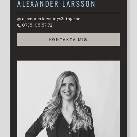
ALEXANDER
LARSSON
alexander.larsson@3etage.se
0735-95 57 72
KONTAKTA MIG