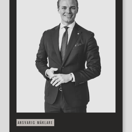
hyresintäkter till föreningen och bidrar till de låga
avgifterna. På gården finns en loungehörna med
gemensam sittgrupp.
Här bor man på ett av stadens populäraste lägen, en kort
promenad från både centrum och salta dopp i Öresund.
På Tågaborg finns flertalet charmiga små butiker med
bland annat Ica Borgen runt hörnan och nästa mitt emot
entrén ligger ett populärt café, bageri och florist i andra
änden av kvarteret. På Helgerna promenerar folk till
Vikingsbergsparken eller längs med den vackra
Landborgspromenaden som leder bort till Pålsjö skog.
Mer information på vår hemsida www.3etage.se
Välkommen på visning med fastighetsmäklare Alexander
Larsson.
ANSVARIG MÄKLARE