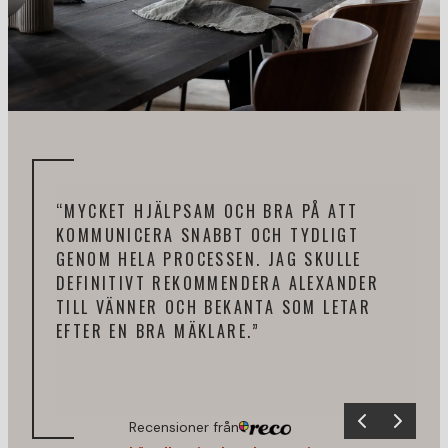
“MYCKET HJÄLPSAM OCH BRA PÅ ATT
“HA
KOMMUNICERA SNABBT OCH TYDLIGT
ALE
GENOM HELA PROCESSEN. JAG SKULLE
FIN
DEFINITIVT REKOMMENDERA ALEXANDER
HAR
TILL VÄNNER OCH BEKANTA SOM LETAR
SIT
EFTER EN BRA MÄKLARE.”
ALE
Recensioner från