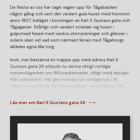
De flesta av oss har tagit vägen upp för Tågabacken
någon gång och sett det vackert gula huset med hörntorn
anno 1907, beläget i korsningen av Karl X Gustavs gata och
Tågagatan. Ståtligt och vackert sträcker sig huset i
gulputsad fasad med vackra utsmyckningar och glänser i
solens sken vid vad som närmast liknas med Tågaborgs
alldeles egna lilla torg.
Inuti, mer bestämd en trappa upp med adress Karl X
Gustavs gata 26 erbjuds nu denna riktigt rymliga
trerumslägenhet om 99 kvadratmeter, rikligt med detaljer
från sekelskiftet. Här ges matsal och vardagsrum i fil,
balkong med fördel för eftermiddags- och kvällssol, kök
med gedigna arbetsytor och riklig maskinpark, med plats
för matbord samt ett helkaklat badrum, dubbla
Läs mer om Karl X Gustavs gata 26
klädkammare och ett mycket generöst sovrum.
Föreningen består av adresserna Karl X Gustavs gata 26
och Tågagatan 34. Byggnaden genomgick en större
renovering inför bildandet 2012-2013. I markplan finns 6 st
trevliga butikslokaler om totalt 272 kvm som ger goda