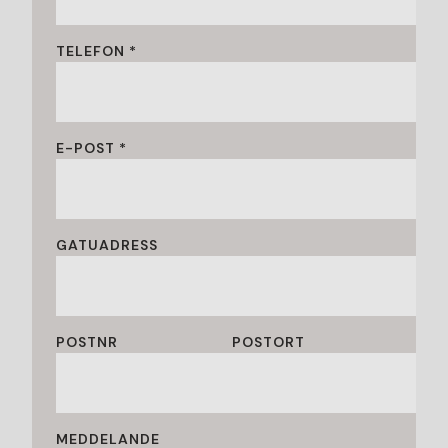
TELEFON *
E-POST *
GATUADRESS
POSTNR
POSTORT
MEDDELANDE