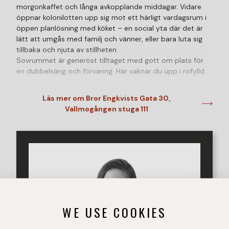
morgonkaffet och långa avkopplande middagar. Vidare
öppnar kolonilotten upp sig mot ett härligt vardagsrum i
öppen planlösning med köket – en social yta där det är
lätt att umgås med familj och vänner, eller bara luta sig
tillbaka och njuta av stillheten.
Sovrummet är generöst tilltaget med gott om plats för
en dubbelsäng och förvaring. Här vaknar du upp i rofylld
miljö, och som en extra bekvämlighet har du direkt
tillgång till wc:n – praktiskt och smidigt.
Läs mer om Bror Engkvists Gata 30,
Vallmogången stuga 111
Den utvändiga miljön är något alldeles extra. Här möts du
av en trivsam och blomstrande trädgård som bjuder på
färg, doft och harmoni under hela säsongen. För dig som
älskar att odla finns fantastiska möjligheter med både
växthus och praktiska odlingslådor – perfekt för allt från
grönsaker till kryddor och blommor.
Ett generöst trädäck sträcker sig både längs framsidan
och vidare runt ena gaveln. Här finns gott om plats för
utemöbler, grillkvällar och lata dagar i solen – eller en lugn
WE USE COOKIES
stund i skuggan med en bok och något gott i glaset.