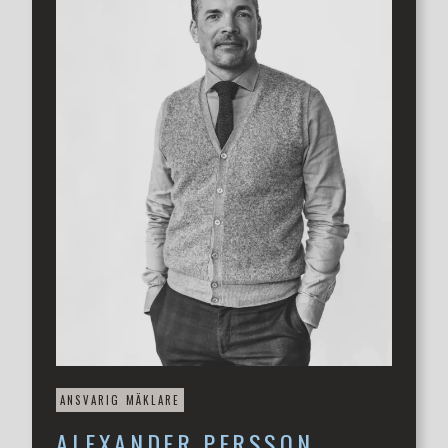
vardagsrum, sovrum och badrum fördelade på två plan.
Perfekt för uthyrning eller generationsboende. I direkt
anslutning till gästbostaden finns loge och äldre
garagedel.
Det gamla stallet är fastighetens kanske mest spännande
möjlighet. Den öppna, luftiga ytan lämpar sig utmärkt för
event, pop-upverksamhet, butik, studio eller ateljé.
Endast fantasin sätter gränsen. Utöver stallet finns
ytterligare en loge, ett äldre svinstall samt en stabil
byggnad som tidigare nyttjats av försvaret för förvaring.
Möjlighet till avstyckning av tomt kan finnas – ett sällsynt
alternativ som öppnar för den som vill äga en del av
denna unika miljö. Dessutom har nuvarande ägare
investerat mycket pengar i att både uppdatera
värmesystem samt investera i solceller.
Oavsett om du söker ett storslaget familjeboende, en
verksamhet med själ eller en investering med potential,
ANSVARIG MÄKLARE
Hustoftavägen 95 levererar på alla fronter.
ALEXANDER
PERSSON