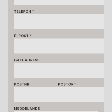
TELEFON *
E-POST *
GATUADRESS
POSTNR
POSTORT
MEDDELANDE