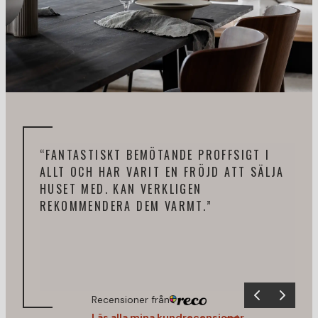
“FANTASTISKT BEMÖTANDE PROFFSIGT I
“JA
ALLT OCH HAR VARIT EN FRÖJD ATT SÄLJA
ENG
HUSET MED. KAN VERKLIGEN
KOM
REKOMMENDERA DEM VARMT.”
MÄK
KLA
Recensioner från
Läs alla mina kundrecensioner