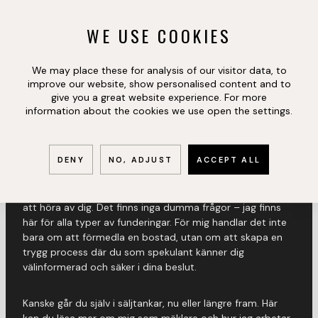
WE USE COOKIES
We may place these for analysis of our visitor data, to
improve our website, show personalised content and to
give you a great website experience. For more
REG. FASTIGHETSMÄKLARE, BUSINESS
information about the cookies we use open the settings.
DEVELOPER
ALEXANDER PERSSON
DENY
NO, ADJUST
ACCEPT ALL
Har du frågor eller funderingar kring bostaden är det bara
att höra av dig. Det finns inga dumma frågor – jag finns
här för alla typer av funderingar. För mig handlar det inte
bara om att förmedla en bostad, utan om att skapa en
trygg process där du som spekulant känner dig
välinformerad och säker i dina beslut.
Kanske går du själv i säljtankar, nu eller längre fram. Här