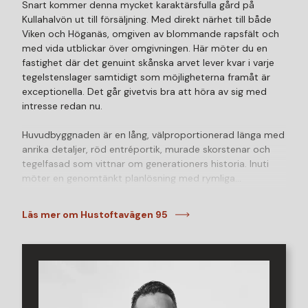
Snart kommer denna mycket karaktärsfulla gård på
Kullahalvön ut till försäljning. Med direkt närhet till både
Viken och Höganäs, omgiven av blommande rapsfält och
med vida utblickar över omgivningen. Här möter du en
fastighet där det genuint skånska arvet lever kvar i varje
tegelstenslager samtidigt som möjligheterna framåt är
exceptionella. Det går givetvis bra att höra av sig med
intresse redan nu.
Huvudbyggnaden är en lång, välproportionerad länga med
anrika detaljer, röd entréportik, murade skorstenar och
tegelfasad som vittnar om generationers historia. Inuti
möter en genomtänkt planlösning med rymliga
vardagsrum, separat arbetsrum med öppen spis, kök med
matplats och ett inglasat uterum mot trädgården. På
Läs mer om Hustoftavägen 95
ovanplan finns flera sovrum, allrum och badrum. På
baksidan har huset en glasveranda som öppnar sig mot
en välskött trädgård med växthus och äppelträd. Ett
alldeles eget litet paradis i skydd från omgivningen.
Gästbostaden är ett komplett boende i sig med eget kök,