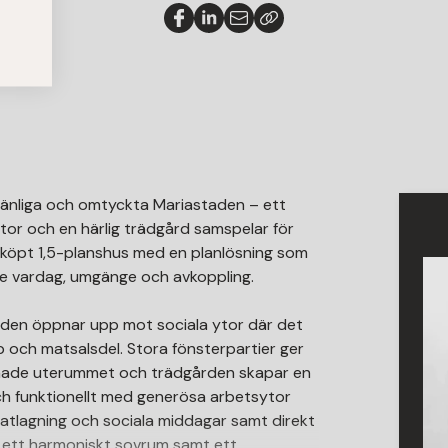
jevänliga och omtyckta Mariastaden – ett
or och en härlig trädgård samspelar för
friköpt 1,5-planshus med en planlösning som
åde vardag, umgänge och avkoppling.
taden öppnar upp mot sociala ytor där det
 och matsalsdel. Stora fönsterpartier ger
rbonade uterummet och trädgården skapar en
och funktionellt med generösa arbetsytor
matlagning och sociala middagar samt direkt
n ett harmoniskt sovrum samt ett