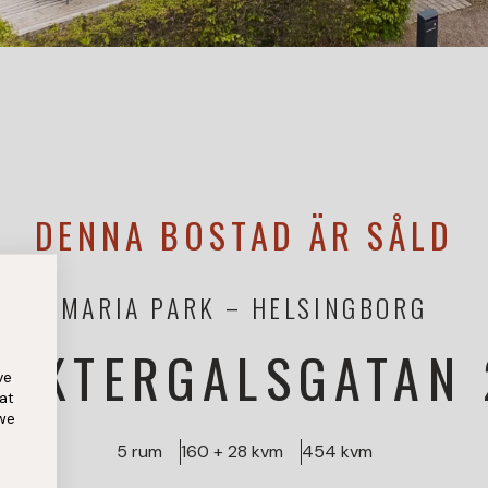
DENNA BOSTAD ÄR SÅLD
MARIA PARK
HELSINGBORG
NÄKTERGALSGATAN 
ve
at
 we
5 rum
160 + 28 kvm
454 kvm