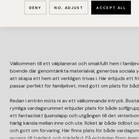
DENY
NO, ADJUST
ACCEPT ALL
Välkommen till ett välplanerat och smakfullt hem i famil
boende där genomtänkta materialval, generösa sociala yt
att skapa ett hem att verkligen trivas i. Här erbjuds ett 
passar perfekt för familjelivet, med gott om plats för b
Redan i entrén möts ni av ett välkomnande intryck. Bos
rymliga vardagsrummet erbjuder plats för både soffgrupp
ett fantastiskt ljusinsläpp och utgången till det vinte
härlig känsla mellan inne och ute. Köket är både tidlöst 
och gott om förvaring. Här finns plats för både vardags
access till trädäck och trädgård. På entréplan finns äve