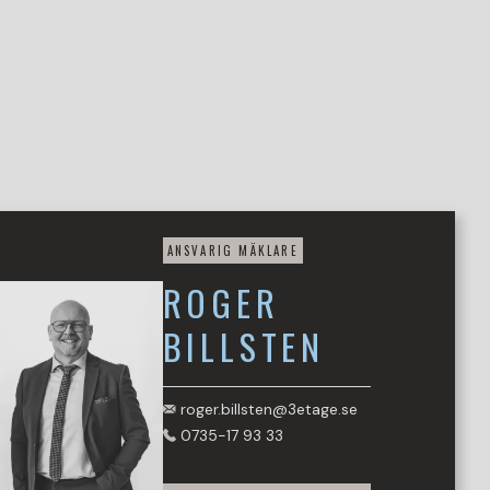
ANSVARIG MÄKLARE
ROGER
BILLSTEN
roger.billsten@3etage.se
0735-17 93 33