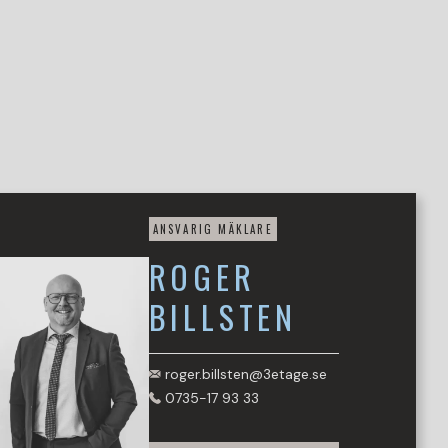
ANSVARIG MÄKLARE
ROGER
BILLSTEN
roger.billsten@3etage.se
0735-17 93 33