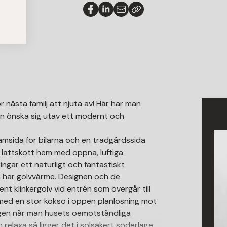
r nästa familj att njuta av! Här har man
kan önska sig utav ett modernt och
msida för bilarna och en trädgårdssida
t lättskött hem med öppna, luftiga
ingar ett naturligt och fantastiskt
m har golvvärme. Designen och de
nt klinkergolv vid entrén som övergår till
 med en stor köksö i öppen planlösning mot
gen når man husets oemotståndliga
relaxa så ligger det i solsäkert söderläge.