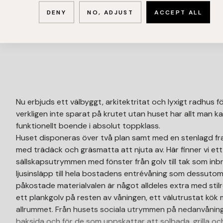
DENY
NO, ADJUST
ACCEPT ALL
Nu erbjuds ett välbyggt, arkitektritat och lyxigt radhus fö
verkligen inte sparat på krutet utan huset har allt man 
funktionellt boende i absolut toppklass.
Huset disponeras över två plan samt med en stenlagd fra
med trädäck och gräsmatta att njuta av. Här finner vi et
sällskapsutrymmen med fönster från golv till tak som inbr
ljusinsläpp till hela bostadens entrévåning som dessuto
påkostade materialvalen är något alldeles extra med stilre
ett plankgolv på resten av våningen, ett välutrustat kök
allrummet. Från husets sociala utrymmen på nedanvånin
baksida och för de som uppskattar att solbada, grilla och 