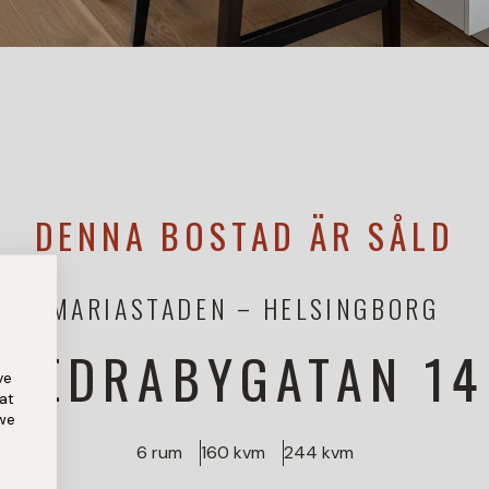
DENNA BOSTAD ÄR SÅLD
MARIASTADEN
HELSINGBORG
NEDRABYGATAN 14
ve
at
 we
6 rum
160 kvm
244 kvm