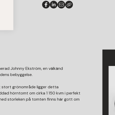
signerad Johnny Ekström, en välkänd
tadens bebyggelse.
 stort grönområde ligger detta
ddad hörntomt om cirka 1 150 kvm i perfekt
h med storleken på tomten finns här gott om