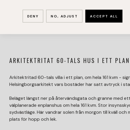
DENY
NO, ADJUST
ACCEPT ALL
ARKITEKTRITAT 60-TALS HUS I ETT PLAN
Arkitektritad 60-tals villa i ett plan, om hela 161 kvm - 
Helsingborgsarkitekt vars bostäder har satt avtryck i s
Beläget längst ner på återvändsgata och granne med ett
välplanerade enplanshus om hela 161 kvm. Stor insynssky
sydvästläge. Här vandrar solen från morgon till kväll oc
plats för hopp och lek.