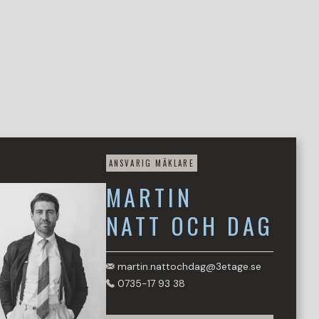
ANSVARIG MÄKLARE
MARTIN
NATT OCH DAG
martin.nattochdag@3etage.se
0735-17 93 38