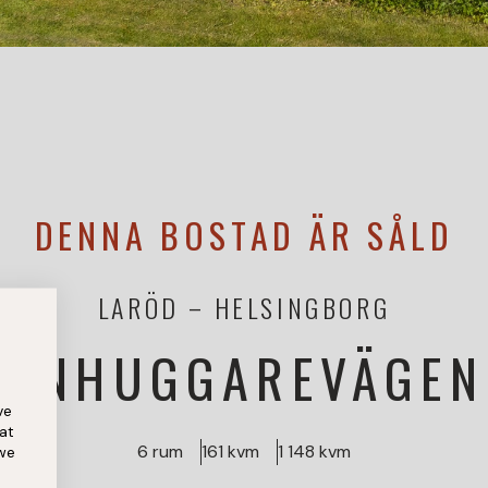
DENNA BOSTAD ÄR SÅLD
LARÖD
HELSINGBORG
TENHUGGAREVÄGEN
ve
at
6 rum
161 kvm
1 148 kvm
 we